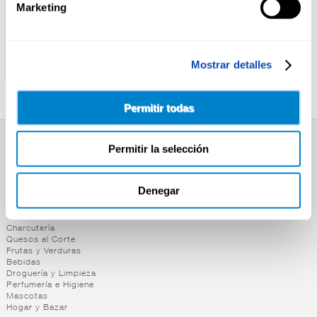
Marketing
ALTEZA
EL CASERIO
QUESO FUNDIDO LIGHT
QUESO FUNDIDO
Mostrar detalles
PORCIONES ALTEZA 16U
PORCIONES EL CASERIO
16U
Permitir todas
Permitir la selección
SUPERMERCADO
Alimentación
Desayuno y Merienda
Denegar
Lácteos
Congelados
Carnicería
Charcutería
Quesos al Corte
Frutas y Verduras
Bebidas
Droguería y Limpieza
Perfumería e Higiene
Mascotas
Hogar y Bazar