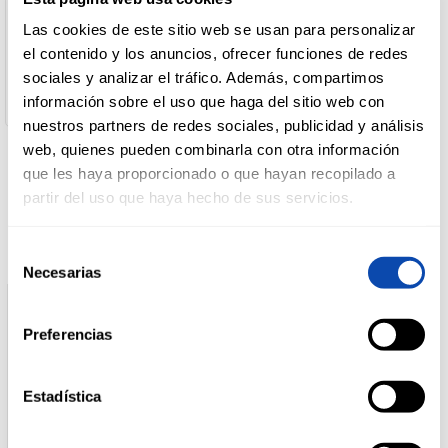
Nombre de Operador:
Desarrollo De Marcas
Las cookies de este sitio web se usan para personalizar
Dirección del Operador:
DROGUERÍA
el contenido y los anuncios, ofrecer funciones de redes
Capifort nº13 07714 Mahón Illes Balears España
Y LIMPIEZA
sociales y analizar el tráfico. Además, compartimos
Cantidad neta:
250 gr
información sobre el uso que haga del sitio web con
nuestros partners de redes sociales, publicidad y análisis
PERFUMERÍA
web, quienes pueden combinarla con otra información
E HIGIENE
que les haya proporcionado o que hayan recopilado a
Productos relacionados
partir del uso que haya hecho de sus servicios.
MASCOTAS
Selección
Necesarias
de
consentimiento
HOGAR
Preferencias
Y
BAZAR
Estadística