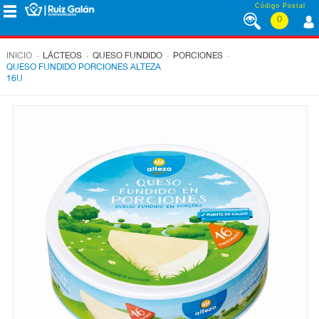
Saltar al contenido
Código Postal
0
MENÚ
CORPORATIVO
.
.
.
.
INICIO
LÁCTEOS
QUESO FUNDIDO
PORCIONES
QUESO FUNDIDO PORCIONES ALTEZA
16U
ALIMENTACIÓN
DESAYUNO
Y
MERIENDA
LÁCTEOS
CONGELADOS