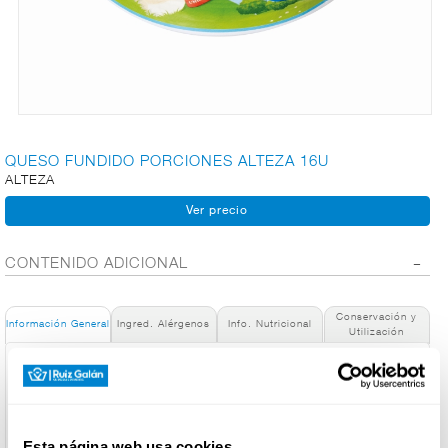
CARNICERÍA
CHARCUTERÍA
QUESO FUNDIDO PORCIONES ALTEZA 16U
ALTEZA
QUESOS
AL
CORTE
CONTENIDO ADICIONAL
Conservación y
FRUTAS Y
Información General
Ingred. Alérgenos
Info. Nutricional
Utilización
VERDURAS
Denominación de alimento:
Porciones fundidas 16 und 250 gr
País de Origen:
BEBIDAS
España
Esta página web usa cookies