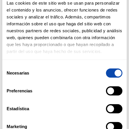
Dirección del Operador:
Las cookies de este sitio web se usan para personalizar
C/ Orilla de la vía, 130c 30012 Murcia Murcia España
el contenido y los anuncios, ofrecer funciones de redes
Cantidad Neta:
DROGUERÍA
sociales y analizar el tráfico. Además, compartimos
330 g
Y LIMPIEZA
información sobre el uso que haga del sitio web con
nuestros partners de redes sociales, publicidad y análisis
web, quienes pueden combinarla con otra información
Productos relacionados
PERFUMERÍA
que les haya proporcionado o que hayan recopilado a
E HIGIENE
partir del uso que haya hecho de sus servicios.
Selección
MASCOTAS
Necesarias
de
consentimiento
Preferencias
HOGAR
Y
BAZAR
Estadística
Marketing