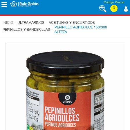
Saltar al contenido
Código Postal
0
MENÚ
CORPORATIVO
.
.
.
INICIO
ULTRAMARINOS
ACEITUNAS Y ENCURTIDOS
PEPINILLO AGRIDULCE 150/300
.
PEPINILLOS Y BANDERILLAS
ALTEZA
ALIMENTACIÓN
DESAYUNO
Y
MERIENDA
LÁCTEOS
CONGELADOS