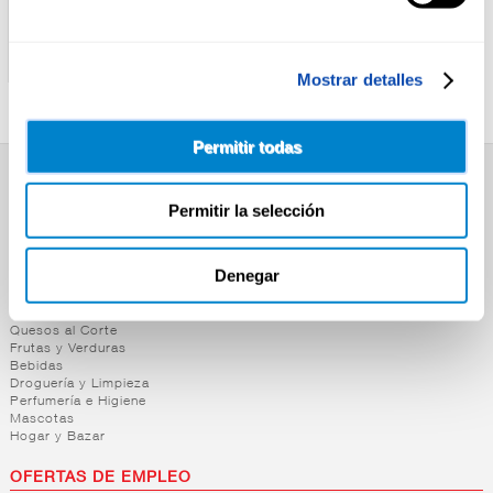
ALTEZA
ALTEZA
BANDERILLA PICANTE
PEPINILLOS EN VINAGRE
ALTEZA 370ML
150/300 ALTEZA
Mostrar detalles
Permitir todas
SUPERMERCADO
Permitir la selección
Alimentación
Desayuno y Merienda
Lácteos
Denegar
Congelados
Carnicería
Charcutería
Quesos al Corte
Frutas y Verduras
Bebidas
Droguería y Limpieza
Perfumería e Higiene
Mascotas
Hogar y Bazar
OFERTAS DE EMPLEO