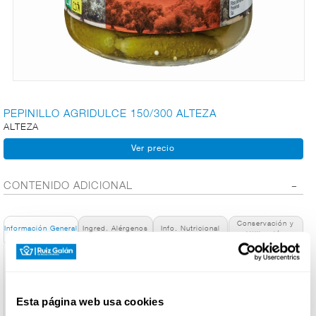
CARNICERÍA
CHARCUTERÍA
PEPINILLO AGRIDULCE 150/300 ALTEZA
ALTEZA
QUESOS
AL
CORTE
CONTENIDO ADICIONAL
Conservación y
FRUTAS Y
Información General
Ingred. Alérgenos
Info. Nutricional
Utilización
VERDURAS
Denominación de alimento:
Pepinillos pequeños agridulces.
Nombre del Operador:
BEBIDAS
Esta página web usa cookies
Faroliva S.L.