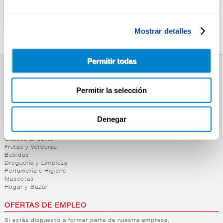
MINI BOMBON SURTIDO
MAGNUM SIGNATURE
ALTEZA 9U
PISTACHO 3U
Mostrar detalles
Permitir todas
SUPERMERCADO
Permitir la selección
Alimentación
Desayuno y Merienda
Lácteos
Congelados
Denegar
Carnicería
Charcutería
Quesos al Corte
Frutas y Verduras
Bebidas
Droguería y Limpieza
Perfumería e Higiene
Mascotas
Hogar y Bazar
OFERTAS DE EMPLEO
Si estás dispuesto a formar parte de nuestra empresa,