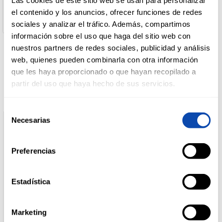
Cantidad Neta:
el contenido y los anuncios, ofrecer funciones de redes
360 g
sociales y analizar el tráfico. Además, compartimos
DROGUERÍA
Y LIMPIEZA
información sobre el uso que haga del sitio web con
nuestros partners de redes sociales, publicidad y análisis
web, quienes pueden combinarla con otra información
Productos relacionados
que les haya proporcionado o que hayan recopilado a
PERFUMERÍA
E HIGIENE
partir del uso que haya hecho de sus servicios.
Selección
MASCOTAS
Necesarias
de
consentimiento
Preferencias
HOGAR
Y
BAZAR
Estadística
Marketing
ALTEZA
MAGNUM