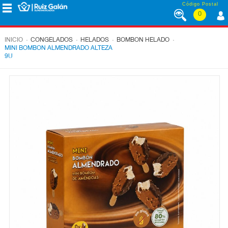
Saltar al contenido
Código Postal
0
MENÚ
CORPORATIVO
.
.
.
.
INICIO
CONGELADOS
HELADOS
BOMBON HELADO
MINI BOMBON ALMENDRADO ALTEZA
9U
ALIMENTACIÓN
DESAYUNO
Y
MERIENDA
LÁCTEOS
CONGELADOS