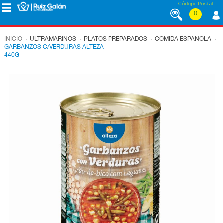
Saltar al contenido
Código Postal
0
MENÚ
CORPORATIVO
.
.
.
.
INICIO
ULTRAMARINOS
PLATOS PREPARADOS
COMIDA ESPANOLA
GARBANZOS C/VERDURAS ALTEZA
440G
ALIMENTACIÓN
DESAYUNO
Y
MERIENDA
LÁCTEOS
CONGELADOS