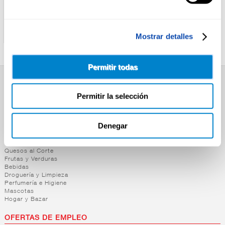
ALTEZA
ALTEZA
ALBONDIGAS
FABADA ASTURIANA
C/GUISANTES ALTEZA
ALTEZA 430G
Mostrar detalles
415G
Permitir todas
SUPERMERCADO
Permitir la selección
Alimentación
Desayuno y Merienda
Lácteos
Denegar
Congelados
Carnicería
Charcutería
Quesos al Corte
Frutas y Verduras
Bebidas
Droguería y Limpieza
Perfumería e Higiene
Mascotas
Hogar y Bazar
OFERTAS DE EMPLEO