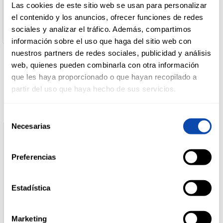
Nombre de Operador:
Las cookies de este sitio web se usan para personalizar
Desarrollo De Marcas
el contenido y los anuncios, ofrecer funciones de redes
Dirección del Operador:
DROGUERÍA
sociales y analizar el tráfico. Además, compartimos
Avda. Oviedo, 31 33180 Noreña Asturias España
Y LIMPIEZA
información sobre el uso que haga del sitio web con
nuestros partners de redes sociales, publicidad y análisis
web, quienes pueden combinarla con otra información
Productos relacionados
PERFUMERÍA
que les haya proporcionado o que hayan recopilado a
E HIGIENE
partir del uso que haya hecho de sus servicios.
Selección
MASCOTAS
Necesarias
de
consentimiento
Preferencias
HOGAR
Y
BAZAR
Estadística
Marketing