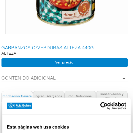
CARNICERÍA
CHARCUTERÍA
GARBANZOS C/VERDURAS ALTEZA 440G
ALTEZA
QUESOS
AL
CORTE
CONTENIDO ADICIONAL
Conservación y
FRUTAS Y
Información General
Ingred. Alérgenos
Info. Nutricional
Utilización
VERDURAS
Denominación de alimento:
GARBANZOS CON VERDURAS
País de Origen:
BEBIDAS
Esta página web usa cookies
España