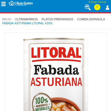
Saltar al contenido
Código Postal
0
MENÚ
CORPORATIVO
.
.
.
.
INICIO
ULTRAMARINOS
PLATOS PREPARADOS
COMIDA ESPANOLA
FABADA ASTURIANA LITORAL 420G
ALIMENTACIÓN
DESAYUNO
Y
MERIENDA
LÁCTEOS
CONGELADOS