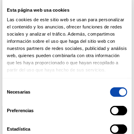
País de Origen:
Esta página web usa cookies
España
DROGUERÍA
Nombre de Operador:
Las cookies de este sitio web se usan para personalizar
Y LIMPIEZA
Nestlé España, S.A.
el contenido y los anuncios, ofrecer funciones de redes
Dirección del Operador:
sociales y analizar el tráfico. Además, compartimos
C/ Clara Campoamor, nº 2 08950 Esplugues de Llobregat
(Barcelona)
información sobre el uso que haga del sitio web con
PERFUMERÍA
Cantidad neta:
nuestros partners de redes sociales, publicidad y análisis
E HIGIENE
420 gr
web, quienes pueden combinarla con otra información
que les haya proporcionado o que hayan recopilado a
partir del uso que haya hecho de sus servicios.
MASCOTAS
Productos relacionados
Selección
Necesarias
de
HOGAR
consentimiento
Y
BAZAR
Preferencias
Estadística