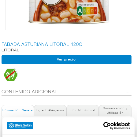
CARNICERÍA
CHARCUTERÍA
FABADA ASTURIANA LITORAL 420G
LITORAL
QUESOS
AL
CORTE
CONTENIDO ADICIONAL
FRUTAS Y
VERDURAS
Conservación y
Información General
Ingred. Alérgenos
Info. Nutricional
Utilización
Denominación de alimento:
BEBIDAS
LITORAL Fabada Asturiana - Plato Preparado Sin Gluten -
420g