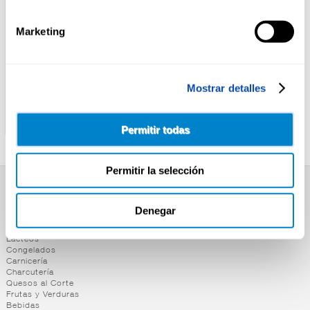
Marketing
Mostrar detalles
ALTEZA
ALTEZA
GARBANZOS
ALBONDIGAS
C/VERDURAS ALTEZA
C/GUISANTES ALTEZA
440G
415G
Permitir todas
Permitir la selección
SUPERMERCADO
Denegar
Alimentación
Desayuno y Merienda
Lácteos
Congelados
Carnicería
Charcutería
Quesos al Corte
Frutas y Verduras
Bebidas