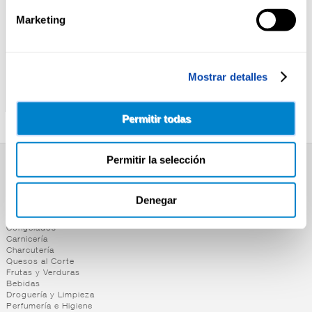
Marketing
ALTEZA
ALTEZA
Mostrar detalles
GARBANZOS
ALBONDIGAS
C/VERDURAS ALTEZA
C/GUISANTES ALTEZA
440G
415G
Permitir todas
Permitir la selección
SUPERMERCADO
Alimentación
Denegar
Desayuno y Merienda
Lácteos
Congelados
Carnicería
Charcutería
Quesos al Corte
Frutas y Verduras
Bebidas
Droguería y Limpieza
Perfumería e Higiene