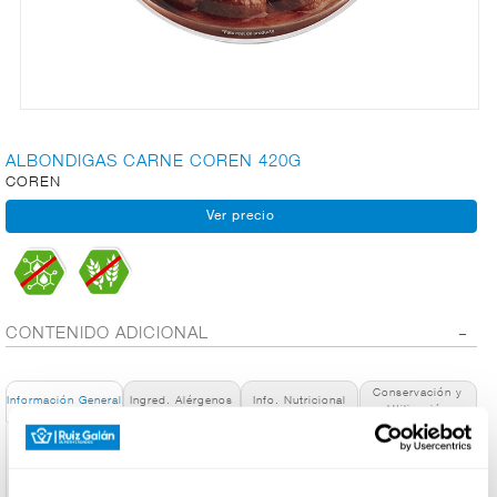
CARNICERÍA
CHARCUTERÍA
ALBONDIGAS CARNE COREN 420G
COREN
QUESOS
AL
CORTE
CONTENIDO ADICIONAL
FRUTAS Y
VERDURAS
Conservación y
Información General
Ingred. Alérgenos
Info. Nutricional
Utilización
Denominación de alimento:
BEBIDAS
ALBONDIGAS DE CARNE 530 g