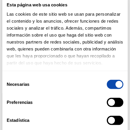
País de Origen:
Esta página web usa cookies
España
Nombre de Operador:
Las cookies de este sitio web se usan para personalizar
DROGUERÍA
FRIGOLOURO, S.A.
Y LIMPIEZA
el contenido y los anuncios, ofrecer funciones de redes
Dirección del Operador:
sociales y analizar el tráfico. Además, compartimos
Avda. Gómez Franqueira s/n - 36400 Pontevedra - España
Cantidad neta:
información sobre el uso que haga del sitio web con
530 gr
nuestros partners de redes sociales, publicidad y análisis
PERFUMERÍA
E HIGIENE
web, quienes pueden combinarla con otra información
que les haya proporcionado o que hayan recopilado a
partir del uso que haya hecho de sus servicios.
Productos relacionados
MASCOTAS
Selección
Necesarias
de
consentimiento
HOGAR
Y
BAZAR
Preferencias
Estadística