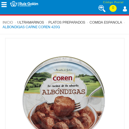
Saltar al contenido
Código Postal
0
MENÚ
CORPORATIVO
.
.
.
.
INICIO
ULTRAMARINOS
PLATOS PREPARADOS
COMIDA ESPANOLA
ALBONDIGAS CARNE COREN 420G
ALIMENTACIÓN
DESAYUNO
Y
MERIENDA
LÁCTEOS
CONGELADOS