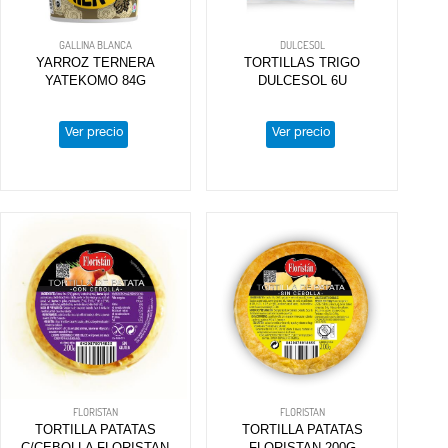
GALLINA BLANCA
DULCESOL
YARROZ TERNERA
TORTILLAS TRIGO
YATEKOMO 84G
DULCESOL 6U
Ver precio
Ver precio
FLORISTAN
FLORISTAN
TORTILLA PATATAS
TORTILLA PATATAS
C/CEBOLLA FLORISTAN
FLORISTAN 200G