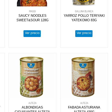
MAGGI
GALLINA BLANCA
SAUCY NOODLES
YARROZ POLLO TERIYAKI
SWEET&SOUR 128G
YATEKOMO 83G
Ver precio
Ver precio
ALTEZA
ALTEZA
Y
ALBONDIGAS
FABADA ASTURIANA
C/GUISANTES ALTEZA
ALTEZA 430G