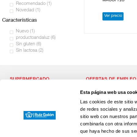
Recomendado
(1)
Novedad
(1)
Ver precio
características
Nuevo
(1)
productoandaluz
(6)
Sin gluten
(6)
Sin lactosa
(2)
SUPERMERCADO
OFERTAS DE EMPLEO
Alimentación
Si estás dispuesto a forma
Esta página web usa cook
Desayuno y Merienda
con valores, que apuesta p
Lácteos
¡Envianos tu Curriculum Vit
Las cookies de este sitio 
Congelados
Carnicería
de redes sociales y analiz
Charcutería
sitio web con nuestros par
Quesos al Corte
Frutas y Verduras
combinarla con otra inform
Bebidas
que haya hecho de sus ser
Droguería y Limpieza