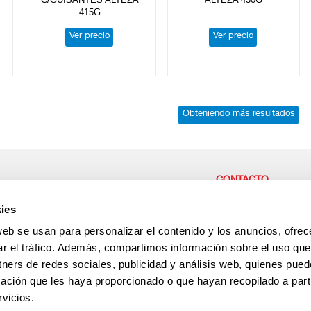
415G
Ver precio
Ver precio
Obteniendo más resultados
CONTACTO
r parte de nuestra empresa,
CENTRAL / CASH & CAR
ies
or las personas,
Carretera del Higueron 92 
ae desde aquí!
La Linea de la Concepción
web se usan para personalizar el contenido y los anuncios, ofrec
España
+34 956 64 33 01
ar el tráfico. Además, compartimos información sobre el uso que
+34 956 64 35 29
tners de redes sociales, publicidad y análisis web, quienes pue
Antención al cliente
+34 696 237 022
ación que les haya proporcionado o que hayan recopilado a parti
vicios.