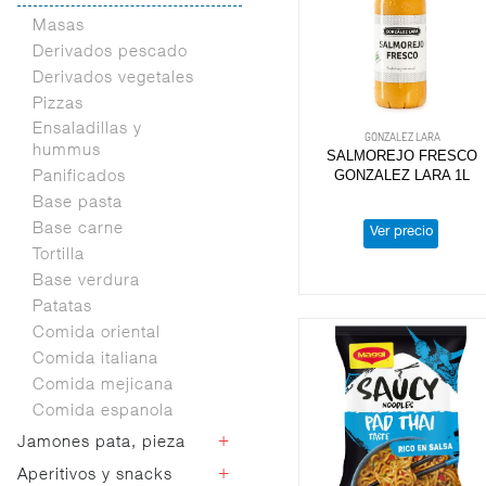
Anchoas
Chorizo,salchichon y
Sobrasadas
Otros vegetales
Masas
salami
Huevas
Lomo
Maíz
Caseros
Derivados pescado
Cefalópodos
Judías verdes
especialidades
Derivados vegetales
Refrigerados
Jamon curado y lomo
Pizzas
Otras conservas
Ibericos
Ensaladillas y
GONZALEZ LARA
hummus
Bacon
SALMOREJO FRESCO
GONZALEZ LARA 1L
Panificados
Tiras y taquitos
Base pasta
Base carne
Ver precio
Tortilla
Base verdura
Patatas
Comida oriental
Comida italiana
Comida mejicana
Comida espanola
+
Jamones pata, pieza
+
Aperitivos y snacks
Bodega, reserva y