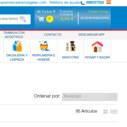
supermercadosruizgalan.com
Teléfono de ayuda
696237022
Tramitar
Mi Ticket
Código Postal
Compra
0
ACCESO/REGISTRO
0,00 €
TRABAJA CON
CONTACTO
DESCARGAR APP
NOSOTROS
DROGUERÍA Y
PERFUMERÍA E
MASCOTAS
HOGAR Y BAZAR
LIMPIEZA
HIGIENE
Ordenar por:
95 Artículos