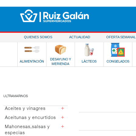
Saltar al contenido
QUIENES SOMOS
ACTUALIDAD
OFERTA SEMANAL
DESAYUNO Y
ALIMENTACIÓN
LÁCTEOS
CONGELADOS
MERIENDA
ULTRAMARINOS
+
Aceites y vinagres
+
Aceitunas y encurtidos
Aceite de girasol
Aceite de oliva
+
Mahonesas,salsas y
Manzanilla
especias
Aceite de semilla
Rellenas anchoa