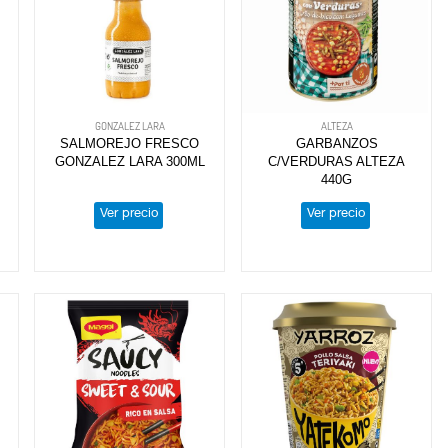
GONZALEZ LARA
ALTEZA
SALMOREJO FRESCO
GARBANZOS
GONZALEZ LARA 300ML
C/VERDURAS ALTEZA
440G
Ver precio
Ver precio