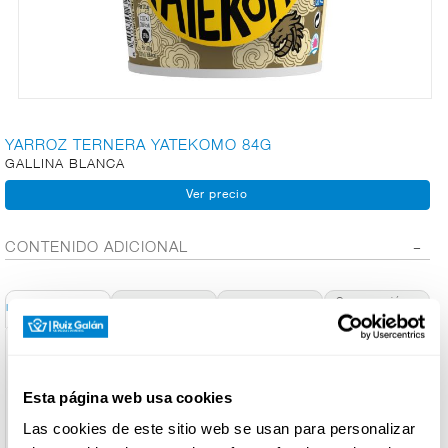
CARNICERÍA
CHARCUTERÍA
YARROZ TERNERA YATEKOMO 84G
GALLINA BLANCA
QUESOS
AL
CORTE
CONTENIDO ADICIONAL
Conservación y
Información General
Ingred. Alérgenos
Info. Nutricional
Utilización
FRUTAS Y
VERDURAS
Denominación de alimento:
Arroz con ternera en salsa de soja
Esta página web usa cookies
Cantidad neta :
84 g
BEBIDAS
Las cookies de este sitio web se usan para personalizar