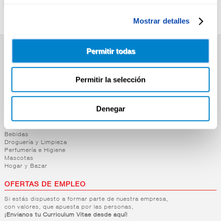
Mostrar detalles
Permitir todas
SUPERMERCADO
Alimentación
Permitir la selección
Desayuno y Merienda
Lácteos
Congelados
Carnicería
Denegar
Charcutería
Quesos al Corte
Frutas y Verduras
Bebidas
Droguería y Limpieza
Perfumería e Higiene
Mascotas
Hogar y Bazar
OFERTAS DE EMPLEO
Si estás dispuesto a formar parte de nuestra empresa,
con valores, que apuesta por las personas,
¡Envianos tu Curriculum Vitae desde aquí!