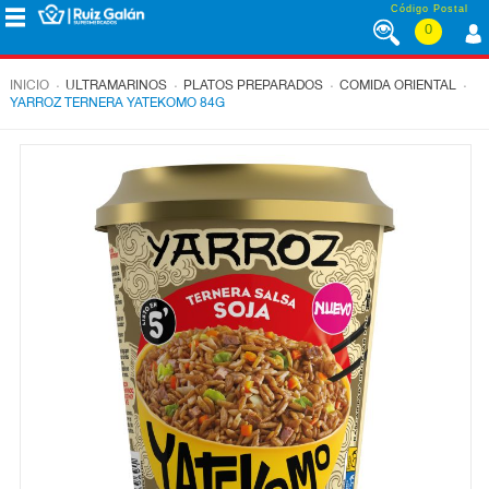
Saltar al contenido
Código Postal
0
MENÚ
CORPORATIVO
.
.
.
.
INICIO
ULTRAMARINOS
PLATOS PREPARADOS
COMIDA ORIENTAL
YARROZ TERNERA YATEKOMO 84G
ALIMENTACIÓN
DESAYUNO
Y
MERIENDA
LÁCTEOS
CONGELADOS