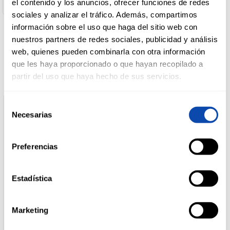
el contenido y los anuncios, ofrecer funciones de redes
sociales y analizar el tráfico. Además, compartimos
DROGUERÍA
información sobre el uso que haga del sitio web con
Y LIMPIEZA
nuestros partners de redes sociales, publicidad y análisis
Productos relacionados
web, quienes pueden combinarla con otra información
que les haya proporcionado o que hayan recopilado a
PERFUMERÍA
partir del uso que haya hecho de sus servicios.
E HIGIENE
Selección
Necesarias
de
MASCOTAS
consentimiento
Preferencias
HOGAR
Y
Estadística
BAZAR
MAGGI
MAGGI
Marketing
SAUCY NOODLES PAD
SAUCY NOODLES
THAI 128G
SWEET&SOUR 128G