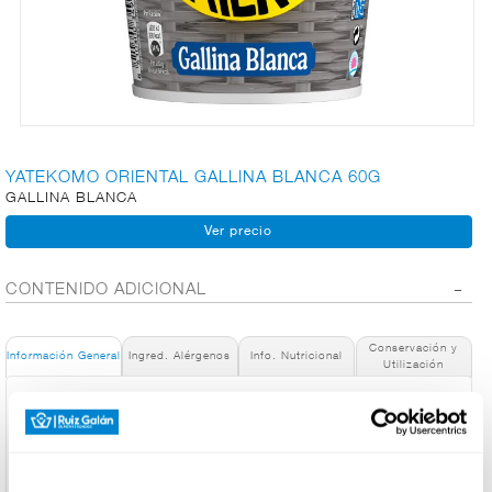
CARNICERÍA
CHARCUTERÍA
YATEKOMO ORIENTAL GALLINA BLANCA 60G
GALLINA BLANCA
QUESOS
AL
CORTE
CONTENIDO ADICIONAL
Conservación y
FRUTAS Y
Información General
Ingred. Alérgenos
Info. Nutricional
Utilización
VERDURAS
Denominación de alimento:
Fideos orientales Yatekomo Oriental vaso 61 g
País de Origen:
BEBIDAS
España