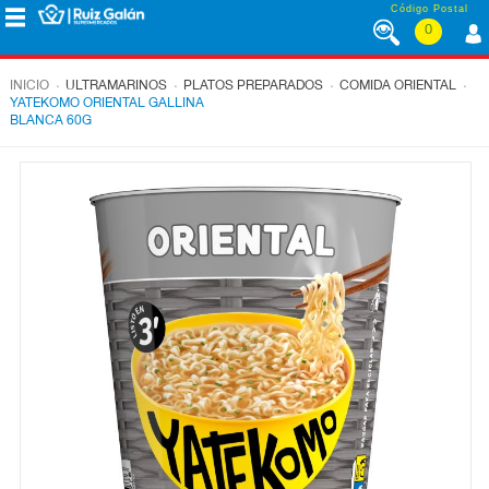
Saltar al contenido
Código Postal
0
MENÚ
CORPORATIVO
.
.
.
.
INICIO
ULTRAMARINOS
PLATOS PREPARADOS
COMIDA ORIENTAL
YATEKOMO ORIENTAL GALLINA
BLANCA 60G
ALIMENTACIÓN
DESAYUNO
Y
MERIENDA
LÁCTEOS
CONGELADOS