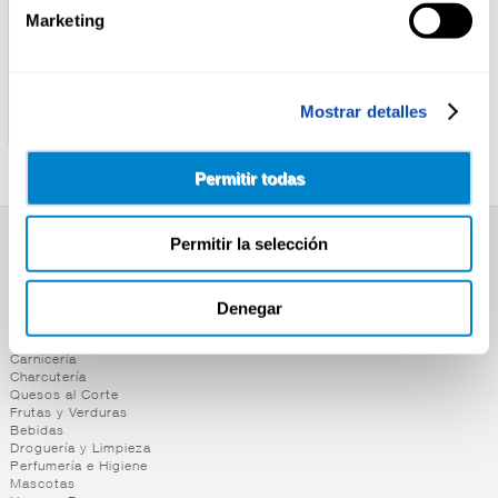
Marketing
MAGGI
MAGGI
SAUCY NOODLES PAD
SAUCY NOODLES
Mostrar detalles
THAI 128G
SWEET&SOUR 128G
Permitir todas
Permitir la selección
SUPERMERCADO
Alimentación
Denegar
Desayuno y Merienda
Lácteos
Congelados
Carnicería
Charcutería
Quesos al Corte
Frutas y Verduras
Bebidas
Droguería y Limpieza
Perfumería e Higiene
Mascotas