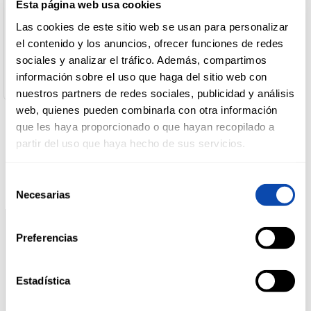
Nombre de Operador:
Esta página web usa cookies
YATEKOMO
Las cookies de este sitio web se usan para personalizar
Dirección del Operador:
DROGUERÍA
Plaza Europa, 42 08902-L'Hospitalet del Llobregat
el contenido y los anuncios, ofrecer funciones de redes
Y LIMPIEZA
(Barcelona)
sociales y analizar el tráfico. Además, compartimos
Cantidad neta:
información sobre el uso que haga del sitio web con
0.061 kg
nuestros partners de redes sociales, publicidad y análisis
PERFUMERÍA
web, quienes pueden combinarla con otra información
E HIGIENE
que les haya proporcionado o que hayan recopilado a
Productos relacionados
partir del uso que haya hecho de sus servicios.
MASCOTAS
Selección
Necesarias
de
consentimiento
HOGAR
Y
Preferencias
BAZAR
Estadística