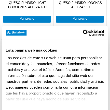
quesos
lactosa
QUESO FUNDIDO LIGHT
QUESO FUNDIDO LONCHAS
Vegetal
PORCIONES ALTEZA 16U
ALTEZA 16U
+
Bebidas
Dados
DROGUERÍA
Light
lácteas
Y LIMPIEZA
preparadas
Natural
Ver precio
Ver precio
Sabores
+
Leche
Otras
bebidas
+
Preparados
Cabra y
PERFUMERÍA
Café
lácteos
oveja
E HIGIENE
Chocolate
Leches
+
Leche
Vegetal
especiales
condensada-
Esta página web usa cookies
Entera
evaporada
Las cookies de este sitio web se usan para personalizar
MASCOTAS
y esp
Semidesnatada
el contenido y los anuncios, ofrecer funciones de redes
Desnatada
Condensada
sociales y analizar el tráfico. Además, compartimos
Sin
FILTRO DE
Evaporada
información sobre el uso que haga del sitio web con
lactosa
HOGAR
BÚSQUEDA
nuestros partners de redes sociales, publicidad y análisis
Calcio
Y
BAZAR
web, quienes pueden combinarla con otra información
Omega
que les haya proporcionado o que hayan recopilado a
marca
Fibra
partir del uso que haya hecho de sus servicios.
EL CASERIO
ALTEZA
ALTEZA
(5)
QUESO FUNDIDO LONCHAS EL
QUESO FUNDIDO PORCIONES
EL
CASERIO 14U
ALTEZA 16U