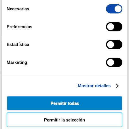
Selección
CASERIO
(3)
Necesarias
de
Ver precio
Ver precio
características
consentimiento
Sin
Preferencias
lactosa
(1)
Dieta
vegetariana
(1)
Estadística
Marketing
Mostrar detalles
Permitir todas
EL CASERIO
EL CASERIO
QUESO FUNDIDO PORCIONES
QUESO S/LACTOSA LONCHAS
EL CASERIO 16U
EL CASERIO 7U
Permitir la selección