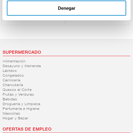
Ver precio
Ver precio
Denegar
SUPERMERCADO
Alimentación
Desayuno y Merienda
Lácteos
Congelados
Carnicería
Charcutería
Quesos al Corte
Frutas y Verduras
Bebidas
Droguería y Limpieza
Perfumería e Higiene
Mascotas
Hogar y Bazar
OFERTAS DE EMPLEO