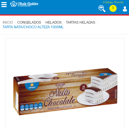
Saltar al contenido
Código Postal
0
MENÚ
CORPORATIVO
.
.
.
.
INICIO
CONGELADOS
HELADOS
TARTAS HELADAS
TARTA NATA/CHOCO ALTEZA 1000ML
ALIMENTACIÓN
DESAYUNO
Y
MERIENDA
LÁCTEOS
CONGELADOS