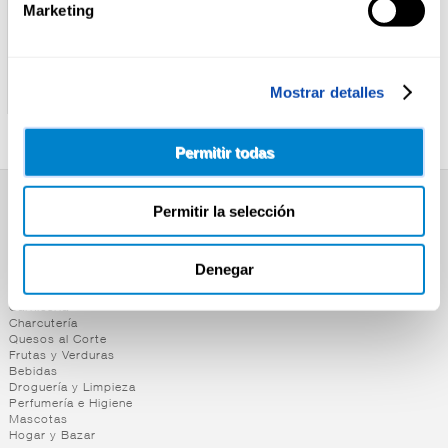
Marketing
ALTEZA
ALTEZA
TARTA WHISKY ALTEZA
HELADO HIELO CON
Mostrar detalles
1000ML
YOGUR FRESA ALTEZA 6U
Permitir todas
Permitir la selección
SUPERMERCADO
Alimentación
Desayuno y Merienda
Denegar
Lácteos
Congelados
Carnicería
Charcutería
Quesos al Corte
Frutas y Verduras
Bebidas
Droguería y Limpieza
Perfumería e Higiene
Mascotas
Hogar y Bazar