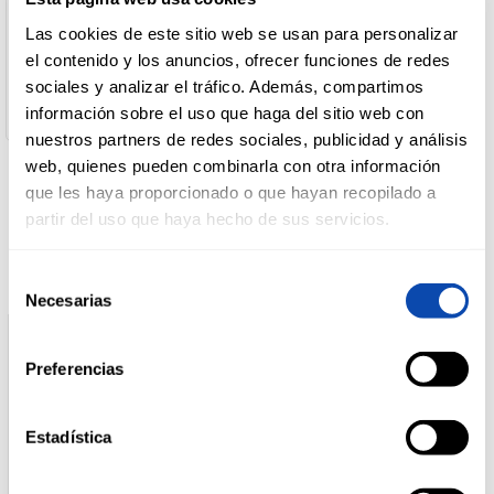
Desarrollo De Marcas
Dirección del Operador:
Las cookies de este sitio web se usan para personalizar
Calle de la Antigua Avidesa, 1 46600 ALZIRA VALENCIA
DROGUERÍA
el contenido y los anuncios, ofrecer funciones de redes
España
Y LIMPIEZA
sociales y analizar el tráfico. Además, compartimos
Cantidad neta:
525 gr
información sobre el uso que haga del sitio web con
nuestros partners de redes sociales, publicidad y análisis
PERFUMERÍA
web, quienes pueden combinarla con otra información
E HIGIENE
que les haya proporcionado o que hayan recopilado a
Productos relacionados
partir del uso que haya hecho de sus servicios.
MASCOTAS
Selección
Necesarias
de
consentimiento
HOGAR
Preferencias
Y
BAZAR
Estadística