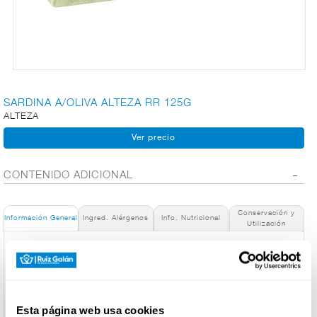
CARNICERÍA
CHARCUTERÍA
SARDINA A/OLIVA ALTEZA RR 125G
ALTEZA
QUESOS
AL
CORTE
CONTENIDO ADICIONAL
Conservación y
Información General
Ingred. Alérgenos
Info. Nutricional
Utilización
FRUTAS Y
VERDURAS
Denominación de alimento:
Sardinas en aceite de oliva.
País de Origen:
España
BEBIDAS
Nombre de Operador:
Esta página web usa cookies