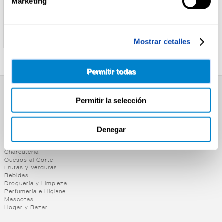
Marketing
CABO DE PEÑAS
ALTEZA
SARDINILLA A/OLIVA
SARDINILLA A/OLIVA
CABO DE PEÑAS RR-90
ALTEZA RR.90 P-2
Mostrar detalles
Permitir todas
SUPERMERCADO
Permitir la selección
Alimentación
Desayuno y Merienda
Denegar
Lácteos
Congelados
Carnicería
Charcutería
Quesos al Corte
Frutas y Verduras
Bebidas
Droguería y Limpieza
Perfumería e Higiene
Mascotas
Hogar y Bazar