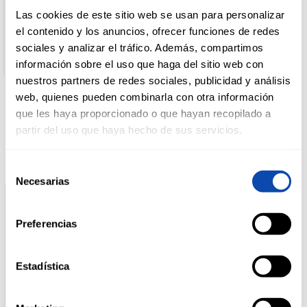
Desarrollo De Marcas
Las cookies de este sitio web se usan para personalizar
Dirección del Operador:
Charles Darwin 3 29590 Malaga - España
el contenido y los anuncios, ofrecer funciones de redes
DROGUERÍA
Peso escurrido:
Y LIMPIEZA
sociales y analizar el tráfico. Además, compartimos
84 gr
información sobre el uso que haga del sitio web con
nuestros partners de redes sociales, publicidad y análisis
web, quienes pueden combinarla con otra información
PERFUMERÍA
E HIGIENE
que les haya proporcionado o que hayan recopilado a
Productos relacionados
partir del uso que haya hecho de sus servicios.
MASCOTAS
Selección
Necesarias
de
consentimiento
HOGAR
Preferencias
Y
BAZAR
Estadística