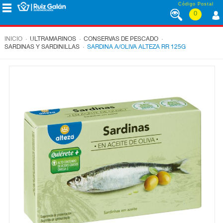
Saltar al contenido
Código Postal
0
MENÚ
CORPORATIVO
.
.
.
INICIO
ULTRAMARINOS
CONSERVAS DE PESCADO
.
SARDINAS Y SARDINILLAS
SARDINA A/OLIVA ALTEZA RR 125G
ALIMENTACIÓN
DESAYUNO
Y
MERIENDA
LÁCTEOS
CONGELADOS