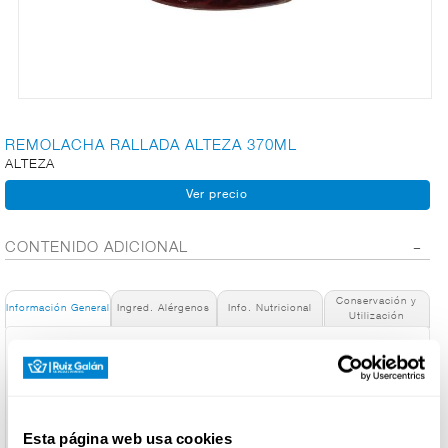
CARNICERÍA
CHARCUTERÍA
REMOLACHA RALLADA ALTEZA 370ML
ALTEZA
QUESOS
AL
CORTE
CONTENIDO ADICIONAL
Conservación y
Información General
Ingred. Alérgenos
Info. Nutricional
Utilización
FRUTAS Y
VERDURAS
Denominación de alimento:
Remolacha rallada fco 345 g 180 g pne
País de Origen:
España
BEBIDAS
Nombre de Operador:
Esta página web usa cookies