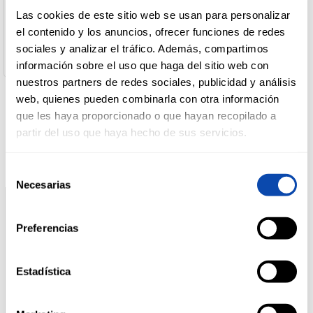
Desarrollo De Marcas
Las cookies de este sitio web se usan para personalizar
Dirección del Operador:
La Pedrera 6 31261 ANDOSILLA NAVARRA ESPAÑA
el contenido y los anuncios, ofrecer funciones de redes
DROGUERÍA
Peso escurrido:
Y LIMPIEZA
sociales y analizar el tráfico. Además, compartimos
180 gr
información sobre el uso que haga del sitio web con
nuestros partners de redes sociales, publicidad y análisis
web, quienes pueden combinarla con otra información
PERFUMERÍA
E HIGIENE
que les haya proporcionado o que hayan recopilado a
Productos relacionados
partir del uso que haya hecho de sus servicios.
MASCOTAS
Selección
Necesarias
de
consentimiento
HOGAR
Preferencias
Y
BAZAR
Estadística