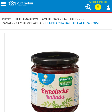
Saltar al contenido
Código Postal
0
MENÚ
CORPORATIVO
.
.
.
INICIO
ULTRAMARINOS
ACEITUNAS Y ENCURTIDOS
.
ZANAHORIA Y REMOLACHA
REMOLACHA RALLADA ALTEZA 370ML
ALIMENTACIÓN
DESAYUNO
Y
MERIENDA
LÁCTEOS
CONGELADOS