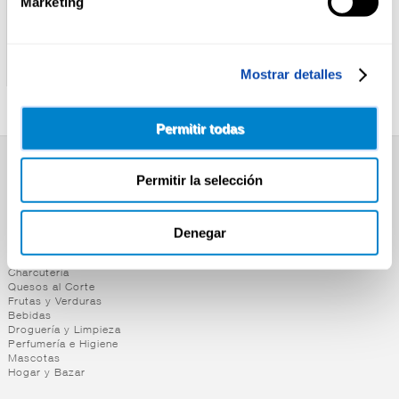
Marketing
ALTEZA
ALTEZA
ZANAHORIA RALLADA
SALCHICHAS BRATWURST
ALTEZA 180G
ALTEZA PACK-2U
Mostrar detalles
Permitir todas
SUPERMERCADO
Permitir la selección
Alimentación
Desayuno y Merienda
Denegar
Lácteos
Congelados
Carnicería
Charcutería
Quesos al Corte
Frutas y Verduras
Bebidas
Droguería y Limpieza
Perfumería e Higiene
Mascotas
Hogar y Bazar