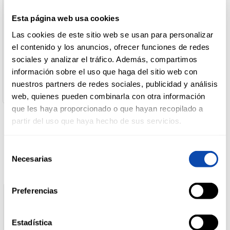
Denominación de alimento:
Pizza Fresca Jamón Serrano Casa Tarradellas
Esta página web usa cookies
País de Origen:
DROGUERÍA
España
Y LIMPIEZA
Las cookies de este sitio web se usan para personalizar
Nombre de Operador:
el contenido y los anuncios, ofrecer funciones de redes
CASA TARRADELLAS. S.A.
sociales y analizar el tráfico. Además, compartimos
Dirección del Operador:
Ctra. Puigcerdà. km.70 - 08503 GURB (Barcelona)
información sobre el uso que haga del sitio web con
PERFUMERÍA
Cantidad neta:
E HIGIENE
nuestros partners de redes sociales, publicidad y análisis
390 gr
web, quienes pueden combinarla con otra información
que les haya proporcionado o que hayan recopilado a
partir del uso que haya hecho de sus servicios.
MASCOTAS
Productos relacionados
Selección
Necesarias
de
HOGAR
Y
consentimiento
BAZAR
Preferencias
Estadística