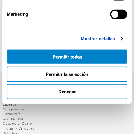
Marketing
Mostrar detalles
CASA TARRADELLAS
RIKISSSIMO
PIZZA PEPPERONI CASA
PIZZA JAMON/QUESO
TARRADELLAS
RIKISSSIMO 405G
Permitir todas
Permitir la selección
SUPERMERCADO
Denegar
Alimentación
Desayuno y Merienda
Lácteos
Congelados
Carnicería
Charcutería
Quesos al Corte
Frutas y Verduras
Bebidas