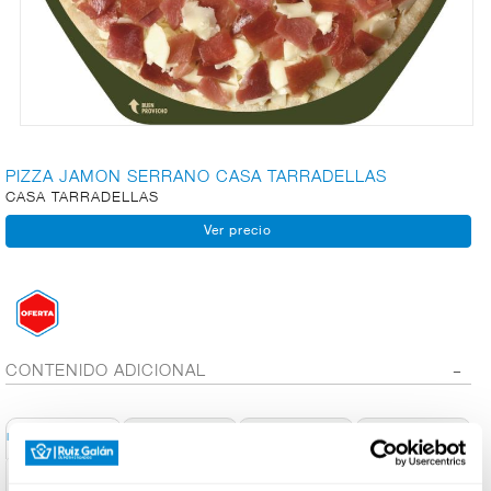
CARNICERÍA
CHARCUTERÍA
PIZZA JAMON SERRANO CASA TARRADELLAS
CASA TARRADELLAS
QUESOS
AL
CORTE
FRUTAS Y
VERDURAS
CONTENIDO ADICIONAL
Conservación y
Información General
Ingred. Alérgenos
Info. Nutricional
Utilización
BEBIDAS