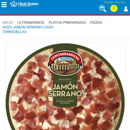
Saltar al contenido
Código Postal
0
MENÚ
CORPORATIVO
.
.
.
.
INICIO
ULTRAMARINOS
PLATOS PREPARADOS
PIZZAS
PIZZA JAMON SERRANO CASA
TARRADELLAS
ALIMENTACIÓN
DESAYUNO
Y
MERIENDA
LÁCTEOS
CONGELADOS