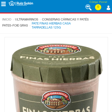
Saltar al contenido
Código Postal
0
MENÚ
CORPORATIVO
.
.
.
INICIO
ULTRAMARINOS
CONSERVAS CÁRNICAS Y PATÉS
PATE FINAS HIERBAS CASA
.
PATES-FOIE GRAS
TARRADELLAS 125G
ALIMENTACIÓN
DESAYUNO
Y
MERIENDA
LÁCTEOS
CONGELADOS