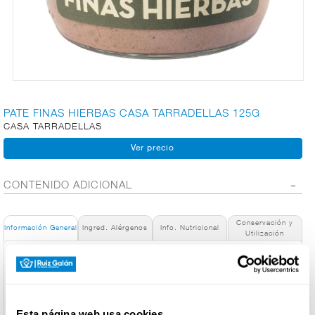
CARNICERÍA
CHARCUTERÍA
PATE FINAS HIERBAS CASA TARRADELLAS 125G
CASA TARRADELLAS
QUESOS
AL
CORTE
CONTENIDO ADICIONAL
Conservación y
FRUTAS Y
Información General
Ingred. Alérgenos
Info. Nutricional
Utilización
VERDURAS
Denominación de alimento:
Paté Finas Hierbas Casa Tarradellas 125 g
País de Origen:
BEBIDAS
España
Esta página web usa cookies