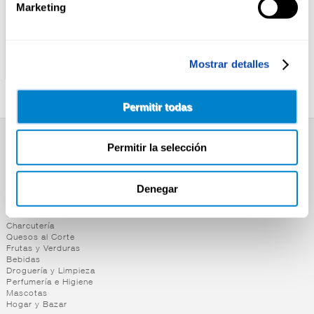
Marketing
ALTEZA
ALTEZA
PATE PIMIENTA ALTEZA
PATE ATUN ALTEZA 80G P-
Mostrar detalles
160G
3
Permitir todas
Permitir la selección
SUPERMERCADO
Alimentación
Desayuno y Merienda
Denegar
Lácteos
Congelados
Carnicería
Charcutería
Quesos al Corte
Frutas y Verduras
Bebidas
Droguería y Limpieza
Perfumería e Higiene
Mascotas
Hogar y Bazar