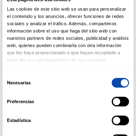
Nombre de Operador:
CASA TARRADELLAS. S.A.
Las cookies de este sitio web se usan para personalizar
Dirección del Operador:
DROGUERÍA
el contenido y los anuncios, ofrecer funciones de redes
N152, Km 70 - CP 08503 (Barcelona)
Y LIMPIEZA
sociales y analizar el tráfico. Además, compartimos
Cantidad neta:
125 gr
información sobre el uso que haga del sitio web con
nuestros partners de redes sociales, publicidad y análisis
PERFUMERÍA
web, quienes pueden combinarla con otra información
E HIGIENE
que les haya proporcionado o que hayan recopilado a
Productos relacionados
partir del uso que haya hecho de sus servicios.
MASCOTAS
Selección
Necesarias
de
consentimiento
HOGAR
Preferencias
Y
BAZAR
Estadística