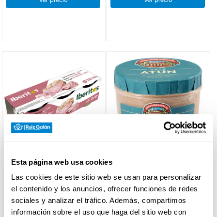
Ver precio
Ver precio
lactosa
(1)
IBERITOS
CASA TARRADELLAS
Esta página web usa cookies
CREMA YORK IBERITOS P-3
PATE ATUN CASA
TARRADELLAS 125G
Las cookies de este sitio web se usan para personalizar
el contenido y los anuncios, ofrecer funciones de redes
sociales y analizar el tráfico. Además, compartimos
Ver precio
Ver precio
información sobre el uso que haga del sitio web con