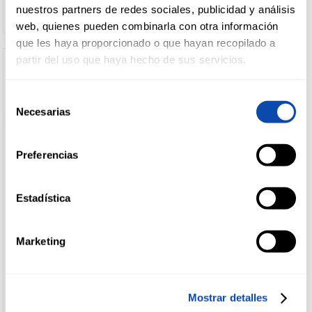
nuestros partners de redes sociales, publicidad y análisis
web, quienes pueden combinarla con otra información
que les haya proporcionado o que hayan recopilado a
partir del uso que haya hecho de sus servicios.
Selección
Necesarias
de
consentimiento
Preferencias
Estadística
COREN
CASA TARRADELLAS
PATE COREN 200G
PATE FINAS HIERBAS CASA
TARRADELLAS 125G
Marketing
Ver precio
Ver precio
Mostrar detalles