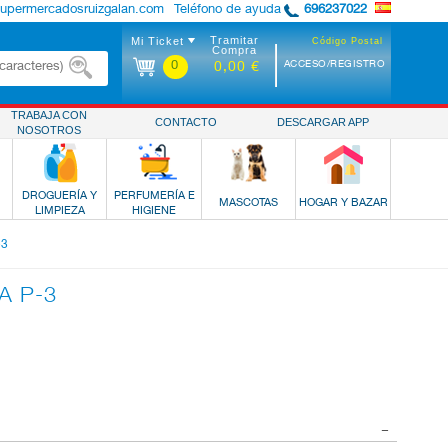
supermercadosruizgalan.com
Teléfono de ayuda
696237022
Tramitar
Mi Ticket
Código Postal
Compra
0
ACCESO/REGISTRO
0,00 €
TRABAJA CON
CONTACTO
DESCARGAR APP
NOSOTROS
DROGUERÍA Y
PERFUMERÍA E
MASCOTAS
HOGAR Y BAZAR
LIMPIEZA
HIGIENE
-3
A P-3