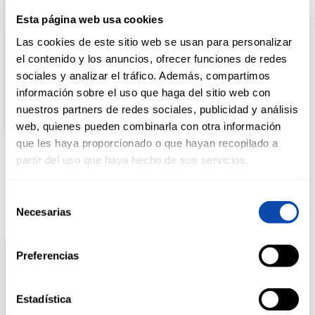
Pizza fresca 4 Quesos
País de Origen:
Esta página web usa cookies
España
DROGUERÍA
Las cookies de este sitio web se usan para personalizar
Nombre de Operador:
Y LIMPIEZA
CASA TARRADELLAS. S.A.
el contenido y los anuncios, ofrecer funciones de redes
Dirección del Operador:
sociales y analizar el tráfico. Además, compartimos
Ctra. Puigcerdà. km.70 - 08503 GURB (Barcelona)
información sobre el uso que haga del sitio web con
Cantidad neta:
PERFUMERÍA
nuestros partners de redes sociales, publicidad y análisis
390 gr
E HIGIENE
web, quienes pueden combinarla con otra información
que les haya proporcionado o que hayan recopilado a
partir del uso que haya hecho de sus servicios.
MASCOTAS
Productos relacionados
Selección
Necesarias
de
HOGAR
consentimiento
Y
BAZAR
Preferencias
Estadística