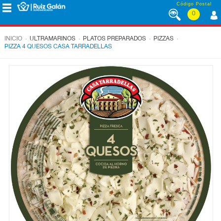
Saltar al contenido
Código Postal
0
MENÚ
CORPORATIVO
.
.
.
.
INICIO
ULTRAMARINOS
PLATOS PREPARADOS
PIZZAS
PIZZA 4 QUESOS CASA TARRADELLAS
ALIMENTACIÓN
DESAYUNO
Y
MERIENDA
LÁCTEOS
CONGELADOS