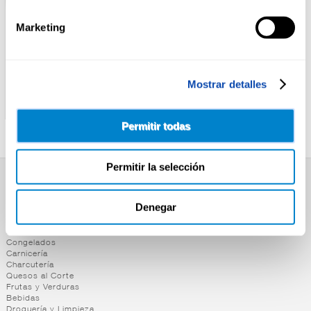
Marketing
CASA TARRADELLAS
RIKISSSIMO
Mostrar detalles
PIZZA PEPPERONI CASA
PIZZA JAMON/QUESO
TARRADELLAS
RIKISSSIMO 405G
Permitir todas
Permitir la selección
SUPERMERCADO
Denegar
Alimentación
Desayuno y Merienda
Lácteos
Congelados
Carnicería
Charcutería
Quesos al Corte
Frutas y Verduras
Bebidas
Droguería y Limpieza