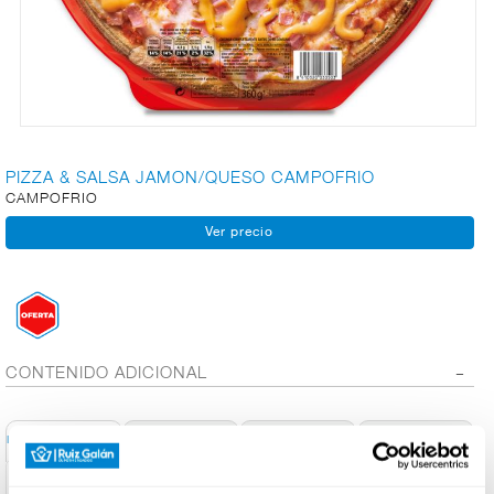
CARNICERÍA
CHARCUTERÍA
PIZZA & SALSA JAMON/QUESO CAMPOFRIO
CAMPOFRIO
QUESOS
AL
CORTE
FRUTAS Y
VERDURAS
CONTENIDO ADICIONAL
Conservación y
Información General
Ingred. Alérgenos
Info. Nutricional
Utilización
BEBIDAS