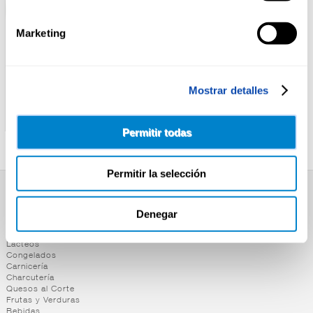
Marketing
Mostrar detalles
CASA TARRADELLAS
RIKISSSIMO
PIZZA PEPPERONI CASA
PIZZA JAMON/QUESO
TARRADELLAS
RIKISSSIMO 405G
Permitir todas
Permitir la selección
SUPERMERCADO
Denegar
Alimentación
Desayuno y Merienda
Lácteos
Congelados
Carnicería
Charcutería
Quesos al Corte
Frutas y Verduras
Bebidas