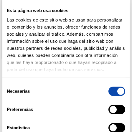
Denominación de alimento:
PIZZA JAMON/QUESO C/SALSA CHEDDAR 360 G..
Esta página web usa cookies
País de Origen:
DROGUERÍA
España
Y LIMPIEZA
Las cookies de este sitio web se usan para personalizar
Nombre de Operador:
el contenido y los anuncios, ofrecer funciones de redes
Campofrio Food Group S.A.
sociales y analizar el tráfico. Además, compartimos
Dirección del Operador:
Avda. de Europa, 24 - 28108 ALCOBENDAS (Madrid) España
información sobre el uso que haga del sitio web con
PERFUMERÍA
Cantidad neta:
E HIGIENE
nuestros partners de redes sociales, publicidad y análisis
360 gr
web, quienes pueden combinarla con otra información
que les haya proporcionado o que hayan recopilado a
partir del uso que haya hecho de sus servicios.
MASCOTAS
Productos relacionados
Selección
Necesarias
de
HOGAR
Y
consentimiento
BAZAR
Preferencias
Estadística