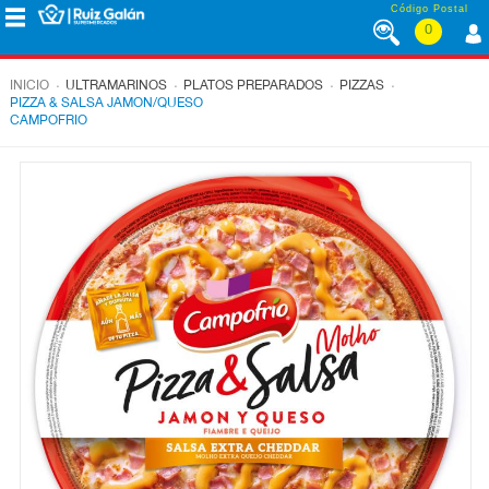
Saltar al contenido
Código Postal
0
MENÚ
CORPORATIVO
.
.
.
.
INICIO
ULTRAMARINOS
PLATOS PREPARADOS
PIZZAS
PIZZA & SALSA JAMON/QUESO
CAMPOFRIO
ALIMENTACIÓN
DESAYUNO
Y
MERIENDA
LÁCTEOS
CONGELADOS