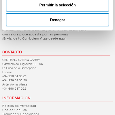
Droguería y Limpieza
Permitir la selección
Perfumería e Higiene
Mascotas
Hogar y Bazar
Denegar
OFERTAS DE EMPLEO
Si estás dispuesto a formar parte de nuestra empresa,
con valores, que apuesta por las personas,
¡Envianos tu Curriculum Vitae desde aquí!
CONTACTO
CENTRAL / CASH & CARRY
Carretera del Higueron 92 – 96
La Linea de la Concepción
España
+34 956 64 33 01
+34 956 64 35 29
Antención al cliente
+34 696 237 022
INFORMACIÓN
Política de Privacidad
Uso de Cookies
Terminos y Condiciones