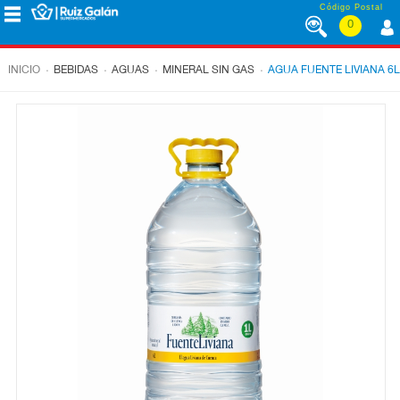
Saltar al contenido
Código Postal
0
MENÚ
CORPORATIVO
.
.
.
.
INICIO
BEBIDAS
AGUAS
MINERAL SIN GAS
AGUA FUENTE LIVIANA 6L
ALIMENTACIÓN
DESAYUNO
Y
MERIENDA
LÁCTEOS
CONGELADOS