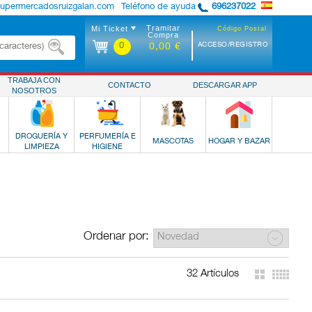
supermercadosruizgalan.com
Teléfono de ayuda
696237022
Tramitar
Mi Ticket
Código Postal
Compra
0
ACCESO/REGISTRO
0,00 €
TRABAJA CON
CONTACTO
DESCARGAR APP
NOSOTROS
DROGUERÍA Y
PERFUMERÍA E
MASCOTAS
HOGAR Y BAZAR
LIMPIEZA
HIGIENE
Ordenar por:
32 Artículos