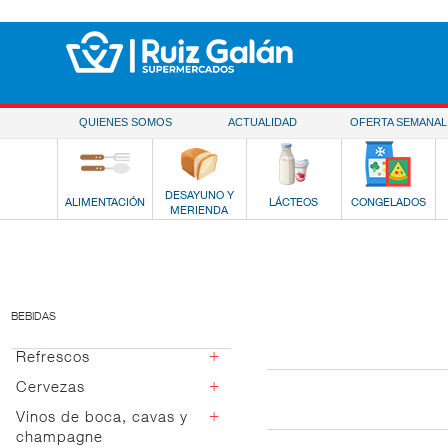
Saltar al contenido
QUIENES SOMOS
ACTUALIDAD
OFERTA SEMANAL
DESAYUNO Y
ALIMENTACIÓN
LÁCTEOS
CONGELADOS
MERIENDA
BEBIDAS
+
Refrescos
+
Cervezas
Cola
Naranja
+
Vinos de boca, cavas y
Lager
champagne
Limón
Especial