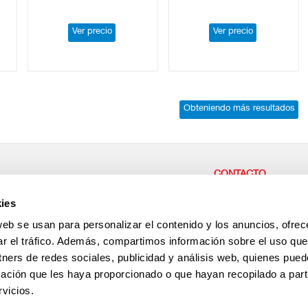
Ver precio
Ver precio
Obteniendo más resultados
CONTACTO
r parte de nuestra empresa,
CENTRAL / CASH & CAR
ies
or las personas,
Carretera del Higueron 92 
ae desde aquí!
La Linea de la Concepción
web se usan para personalizar el contenido y los anuncios, ofrec
España
+34 956 64 33 01
ar el tráfico. Además, compartimos información sobre el uso que
+34 956 64 35 29
tners de redes sociales, publicidad y análisis web, quienes pue
Antención al cliente
+34 696 237 022
ación que les haya proporcionado o que hayan recopilado a parti
vicios.