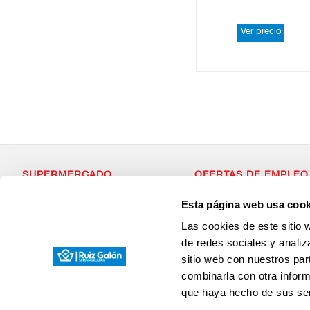
Ver precio
SUPERMERCADO
OFERTAS DE EMPLEO
Alimentación
Si estás dispuesto a forma
Esta página web usa cook
Desayuno y Merienda
con valores, que apuesta p
Lácteos
¡Envianos tu Curriculum Vit
Las cookies de este sitio 
Congelados
Carnicería
de redes sociales y analiz
Charcutería
sitio web con nuestros par
Quesos al Corte
Frutas y Verduras
combinarla con otra inform
Bebidas
que haya hecho de sus ser
Droguería y Limpieza
Perfumería e Higiene