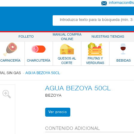
informacion@
MANUAL COMPRA
FOLLETO
NUESTRAS TIENDAS
ONLINE
QUESOS AL
FRUTAS Y
CARNICERÍA
CHARCUTERÍA
BEBIDAS
CORTE
VERDURAS
.
RAL SIN GAS
AGUA BEZOYA 50CL
AGUA BEZOYA 50CL
BEZOYA
CONTENIDO ADICIONAL