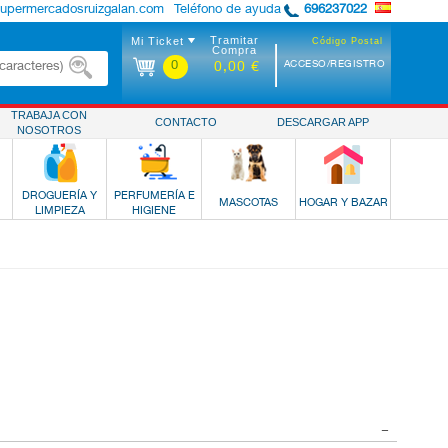
supermercadosruizgalan.com
Teléfono de ayuda
696237022
Tramitar
Mi Ticket
Código Postal
Compra
0
ACCESO/REGISTRO
0,00 €
TRABAJA CON
CONTACTO
DESCARGAR APP
NOSOTROS
DROGUERÍA Y
PERFUMERÍA E
MASCOTAS
HOGAR Y BAZAR
LIMPIEZA
HIGIENE