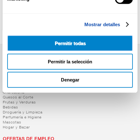
BEZOYA
SOLAN DE CABRAS
AGUA BEZOYA 1L
AGUA SOLAN DE CABRAS
Mostrar detalles
2L
Permitir todas
SUPERMERCADO
Permitir la selección
Alimentación
Desayuno y Merienda
Lácteos
Denegar
Congelados
Carnicería
Charcutería
Quesos al Corte
Frutas y Verduras
Bebidas
Droguería y Limpieza
Perfumería e Higiene
Mascotas
Hogar y Bazar
OFERTAS DE EMPLEO