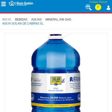
Saltar al contenido
Código Postal
0
MENÚ
CORPORATIVO
.
.
.
.
INICIO
BEBIDAS
AGUAS
MINERAL SIN GAS
AGUA SOLAN DE CABRAS 5L
ALIMENTACIÓN
DESAYUNO
Y
MERIENDA
LÁCTEOS
CONGELADOS