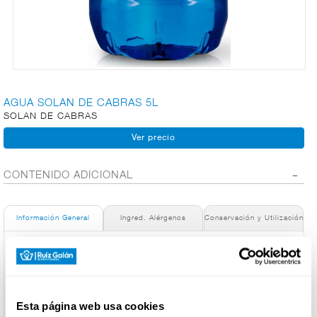
CARNICERÍA
CHARCUTERÍA
AGUA SOLAN DE CABRAS 5L
SOLAN DE CABRAS
QUESOS
AL
CORTE
CONTENIDO ADICIONAL
Información General
Ingred. Alérgenos
Conservación y Utilización
FRUTAS Y
VERDURAS
Denominación de alimento:
GARRAFA AGUA SOLAN DE CABRAS PET 5 L
País de Origen:
España
BEBIDAS
Esta página web usa cookies
Nombre de Operador: