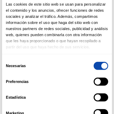
SOLAN DE CABRAS
Las cookies de este sitio web se usan para personalizar
Dirección del Operador:
el contenido y los anuncios, ofrecer funciones de redes
Paraje de Solan de Cabras, 16893 Beteta (Cuenca)
DROGUERÍA
sociales y analizar el tráfico. Además, compartimos
Cantidad neta:
Y LIMPIEZA
5 lt
información sobre el uso que haga del sitio web con
nuestros partners de redes sociales, publicidad y análisis
web, quienes pueden combinarla con otra información
PERFUMERÍA
que les haya proporcionado o que hayan recopilado a
E HIGIENE
Productos relacionados
partir del uso que haya hecho de sus servicios.
Selección
MASCOTAS
Necesarias
de
consentimiento
Preferencias
HOGAR
Y
BAZAR
Estadística
Marketing