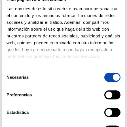
Nestlé España, S.A.
Dirección del Operador:
Las cookies de este sitio web se usan para personalizar
C/ Clara Campoamor, nº 2 08950 Esplugues de Llobregat
DROGUERÍA
el contenido y los anuncios, ofrecer funciones de redes
(Barcelona)
Y LIMPIEZA
sociales y analizar el tráfico. Además, compartimos
Cantidad neta:
160 gr
información sobre el uso que haga del sitio web con
nuestros partners de redes sociales, publicidad y análisis
PERFUMERÍA
web, quienes pueden combinarla con otra información
E HIGIENE
que les haya proporcionado o que hayan recopilado a
Productos relacionados
partir del uso que haya hecho de sus servicios.
MASCOTAS
Selección
Necesarias
de
consentimiento
HOGAR
Preferencias
Y
BAZAR
Estadística