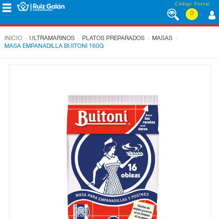
Saltar al contenido
Código Postal
0
MENÚ
CORPORATIVO
.
.
.
.
INICIO
ULTRAMARINOS
PLATOS PREPARADOS
MASAS
MASA EMPANADILLA BUITONI 160G
ALIMENTACIÓN
DESAYUNO
Y
MERIENDA
LÁCTEOS
CONGELADOS