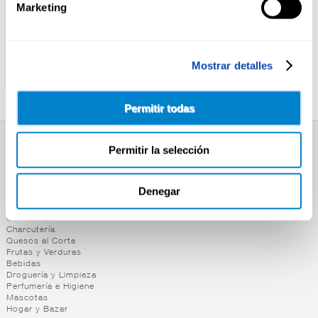
Marketing
RIKISSSIMO
CASA TARRADELLAS
MASA PIZZA
MASA EMPANADA FRESCA
Mostrar detalles
REFRIGERADA
CASA TARRADELLAS
RIKISSSIMO 260G
Permitir todas
Permitir la selección
SUPERMERCADO
Alimentación
Desayuno y Merienda
Denegar
Lácteos
Congelados
Carnicería
Charcutería
Quesos al Corte
Frutas y Verduras
Bebidas
Droguería y Limpieza
Perfumería e Higiene
Mascotas
Hogar y Bazar