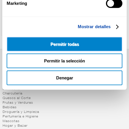
verdura
Marketing
Patatas
Ver precio
Ver precio
Comida
oriental
Mostrar detalles
Comida
italiana
Comida
Permitir todas
mejicana
Comida
espanola
Permitir la selección
SUPERMERCADO
+
Jamones
Alimentación
pata,
Desayuno y Merienda
Denegar
pieza
Lácteos
Congelados
+
Aperitivos
Bodega,
Carnicería
y snacks
reserva
Charcutería
Quesos al Corte
y gran
+
Salchichas
Patatas
Frutas y Verduras
reserva
Bebidas
fritas
+
Fuet y
Frankfurt
Iberico
Droguería y Limpieza
Snacks
snacks
Perfumería e Higiene
cebo
Sabores
Mascotas
carnicos
50% y
Ave
Hogar y Bazar