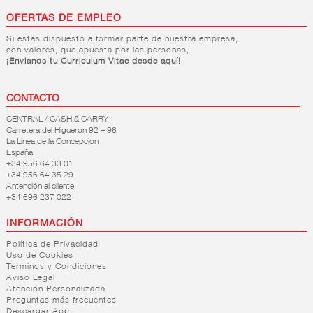
bellota
+
Huevos
Salchichón
Viena y
Paletas
OFERTAS DE EMPLEO
y fuet
alemana
Éxtra
Chorizo
Si estás dispuesto a formar parte de nuestra empresa,
FILTRO DE
Ecológicos
con valores, que apuesta por las personas,
De
BÚSQUEDA
¡Envianos tu Curriculum Vitae desde aquí!
codorniz
CONTACTO
marca
CENTRAL / CASH & CARRY
RIKISSSIMO
(2)
Carretera del Higueron 92 – 96
CASA
La Linea de la Concepción
España
TARRADELLAS
(3)
+34 956 64 33 01
BUITONI
(1)
+34 956 64 35 29
Antención al cliente
escaparate
+34 696 237 022
Oferta
INFORMACIÓN
Especial
(2)
Política de Privacidad
Uso de Cookies
Terminos y Condiciones
Aviso Legal
Atención Personalizada
Preguntas más frecuentes
Descargar App