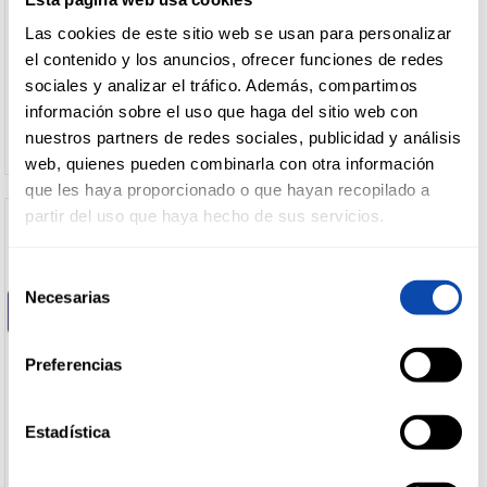
Chopped
+
Pates
Zurrapas
MASA EMPANADA FRESCA
MASA EMPANADILLA BUITONI
Otros
Mejillones
y
refrigerados
CASA TARRADELLAS
160G
Las cookies de este sitio web se usan para personalizar
Manteca
vegetales
mortadela
Anchoas
DROGUERÍA
el contenido y los anuncios, ofrecer funciones de redes
-
Platos
Sobrasadas
Carnicos
Maíz
Y LIMPIEZA
Chorizo,salchichon
Huevas
preparados
sociales y analizar el tráfico. Además, compartimos
Ver precio
Ver precio
Lomo
Judías
y salami
Cefalópodos
información sobre el uso que haga del sitio web con
verdes
Masas
Caseros
Refrigerados
nuestros partners de redes sociales, publicidad y análisis
especialidades
Derivados
Otras
PERFUMERÍA
web, quienes pueden combinarla con otra información
pescado
Jamon
E HIGIENE
conservas
que les haya proporcionado o que hayan recopilado a
curado
Derivados
y lomo
vegetales
partir del uso que haya hecho de sus servicios.
Ibericos
Pizzas
MASCOTAS
Ensaladillas
Bacon
Selección
y
Tiras y
Necesarias
de
hummus
taquitos
consentimiento
Panificados
HOGAR
Base
Preferencias
Y
pasta
BAZAR
Base
carne
Estadística
CASA TARRADELLAS
RIKISSSIMO
Tortilla
MASA HOJALDRE FRESCA
MASA HOJALDRE
Base
CASA TARRADELLAS
RECTANGULAR RIKISSSIMO