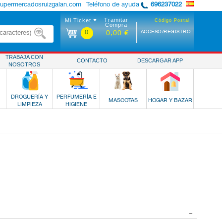
supermercadosruizgalan.com
Teléfono de ayuda
696237022
Tramitar
Mi Ticket
Código Postal
Compra
0
ACCESO/REGISTRO
0,00 €
TRABAJA CON
CONTACTO
DESCARGAR APP
NOSOTROS
DROGUERÍA Y
PERFUMERÍA E
MASCOTAS
HOGAR Y BAZAR
LIMPIEZA
HIGIENE