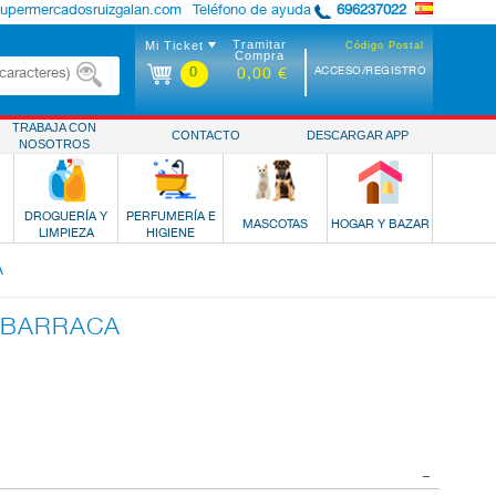
supermercadosruizgalan.com
Teléfono de ayuda
696237022
Tramitar
Mi Ticket
Código Postal
Compra
0
ACCESO/REGISTRO
0,00 €
TRABAJA CON
CONTACTO
DESCARGAR APP
NOSOTROS
DROGUERÍA Y
PERFUMERÍA E
MASCOTAS
HOGAR Y BAZAR
LIMPIEZA
HIGIENE
A
 BARRACA