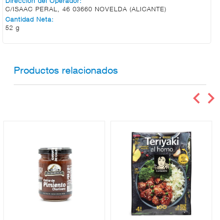
Dirección del Operador:
C/ISAAC PERAL, 46 03660 NOVELDA (ALICANTE)
Cantidad Neta:
DROGUERÍA
52 g
Y LIMPIEZA
Productos relacionados
PERFUMERÍA
E HIGIENE
MASCOTAS
HOGAR
Y
BAZAR