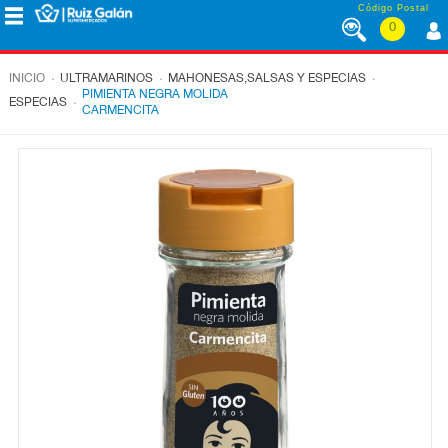
Saltar al contenido
Código Postal
0
MENÚ
CORPORATIVO
.
.
.
INICIO
ULTRAMARINOS
MAHONESAS,SALSAS Y ESPECIAS
PIMIENTA NEGRA MOLIDA
.
ESPECIAS
CARMENCITA
ALIMENTACIÓN
DESAYUNO
Y
MERIENDA
LÁCTEOS
CONGELADOS