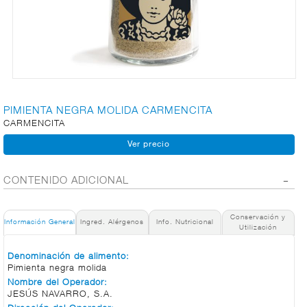
CARNICERÍA
CHARCUTERÍA
PIMIENTA NEGRA MOLIDA CARMENCITA
CARMENCITA
QUESOS
AL
CORTE
CONTENIDO ADICIONAL
Conservación y
FRUTAS Y
Información General
Ingred. Alérgenos
Info. Nutricional
Utilización
VERDURAS
Denominación de alimento:
Pimienta negra molida
Nombre del Operador:
BEBIDAS
JESÚS NAVARRO, S.A.