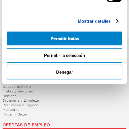
CARMENCITA
CARMENCITA
CEBOLLA EN POLVO
SAZONADOR PAELLA
CARMENCITA 38G
CARMENCITA
Mostrar detalles
Permitir todas
SUPERMERCADO
Permitir la selección
Alimentación
Desayuno y Merienda
Lácteos
Denegar
Congelados
Carnicería
Charcutería
Quesos al Corte
Frutas y Verduras
Bebidas
Droguería y Limpieza
Perfumería e Higiene
Mascotas
Hogar y Bazar
OFERTAS DE EMPLEO