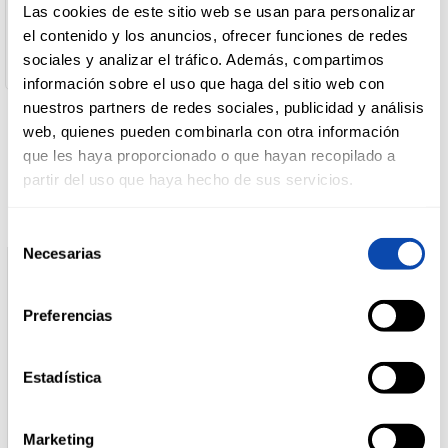
LA BARRACA ALIMENTACION, S.L.
Las cookies de este sitio web se usan para personalizar
Dirección del Operador:
el contenido y los anuncios, ofrecer funciones de redes
Pol.Ind. El Fondonet – C/ La Serreta, Nº49 - 03660 Novelda
DROGUERÍA
sociales y analizar el tráfico. Además, compartimos
(Alicante)
Y LIMPIEZA
información sobre el uso que haga del sitio web con
nuestros partners de redes sociales, publicidad y análisis
web, quienes pueden combinarla con otra información
Productos relacionados
PERFUMERÍA
que les haya proporcionado o que hayan recopilado a
E HIGIENE
partir del uso que haya hecho de sus servicios.
Selección
MASCOTAS
Necesarias
de
consentimiento
Preferencias
HOGAR
Y
BAZAR
Estadística
Marketing