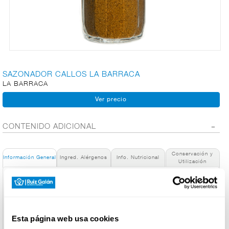
CARNICERÍA
CHARCUTERÍA
SAZONADOR CALLOS LA BARRACA
LA BARRACA
QUESOS
AL
CORTE
CONTENIDO ADICIONAL
Conservación y
Información General
Ingred. Alérgenos
Info. Nutricional
Utilización
FRUTAS Y
VERDURAS
Denominación de alimento:
SAZONADOR CALLOS LA BARRACA
País de Origen:
España
BEBIDAS
Esta página web usa cookies
Nombre del Operador: