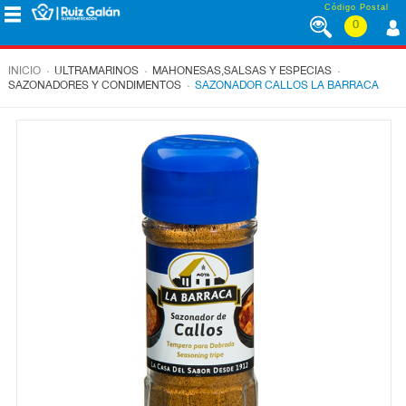
Saltar al contenido
Código Postal
0
MENÚ
CORPORATIVO
.
.
.
INICIO
ULTRAMARINOS
MAHONESAS,SALSAS Y ESPECIAS
.
SAZONADORES Y CONDIMENTOS
SAZONADOR CALLOS LA BARRACA
ALIMENTACIÓN
DESAYUNO
Y
MERIENDA
LÁCTEOS
CONGELADOS