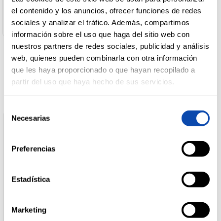
Av. de Andalucia 1 - 41007 Sevilla
el contenido y los anuncios, ofrecer funciones de redes
Cantidad neta:
0.33 c3
sociales y analizar el tráfico. Además, compartimos
DROGUERÍA
Y LIMPIEZA
información sobre el uso que haga del sitio web con
nuestros partners de redes sociales, publicidad y análisis
web, quienes pueden combinarla con otra información
Productos relacionados
que les haya proporcionado o que hayan recopilado a
PERFUMERÍA
E HIGIENE
partir del uso que haya hecho de sus servicios.
Selección
Necesarias
MASCOTAS
de
consentimiento
Preferencias
HOGAR
Y
BAZAR
Estadística
Marketing