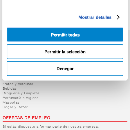
SAN MIGUEL
EMDBRAU
CERV.SAN MIGUEL 0,0
CERV.EMDBRÄU 0,0 LATA
RADLER LATA 33CL
33CL
Mostrar detalles
Permitir todas
SUPERMERCADO
Permitir la selección
Alimentación
Desayuno y Merienda
Lácteos
Congelados
Denegar
Carnicería
Charcutería
Quesos al Corte
Frutas y Verduras
Bebidas
Droguería y Limpieza
Perfumería e Higiene
Mascotas
Hogar y Bazar
OFERTAS DE EMPLEO
Si estás dispuesto a formar parte de nuestra empresa,