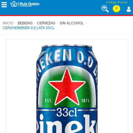
Saltar al contenido
Código Postal
0
MENÚ
CORPORATIVO
.
.
.
.
INICIO
BEBIDAS
CERVEZAS
SIN ALCOHOL
CERV.HEINEKEN 0,0 LATA 33CL
ALIMENTACIÓN
DESAYUNO
Y
MERIENDA
LÁCTEOS
CONGELADOS