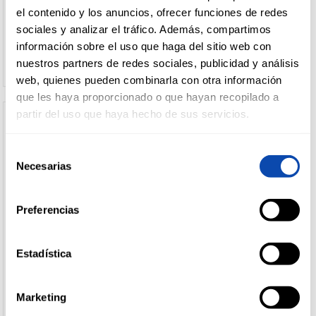
el contenido y los anuncios, ofrecer funciones de redes
sociales y analizar el tráfico. Además, compartimos
Ver precio
Ver precio
información sobre el uso que haga del sitio web con
nuestros partners de redes sociales, publicidad y análisis
web, quienes pueden combinarla con otra información
que les haya proporcionado o que hayan recopilado a
partir del uso que haya hecho de sus servicios.
Selección
Necesarias
de
consentimiento
Preferencias
Estadística
HEINEKEN
SAN MIGUEL
CERV.HEINEKEN 0,0 LATA 33CL
CERV.SAN MIGUEL 0,0 1/4 P-6
Marketing