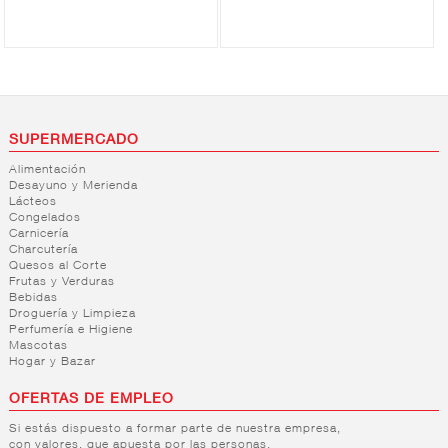
SUPERMERCADO
Alimentación
Desayuno y Merienda
Lácteos
Congelados
Carnicería
Charcutería
Quesos al Corte
Frutas y Verduras
Bebidas
Droguería y Limpieza
Perfumería e Higiene
Mascotas
Hogar y Bazar
OFERTAS DE EMPLEO
Si estás dispuesto a formar parte de nuestra empresa,
con valores, que apuesta por las personas,