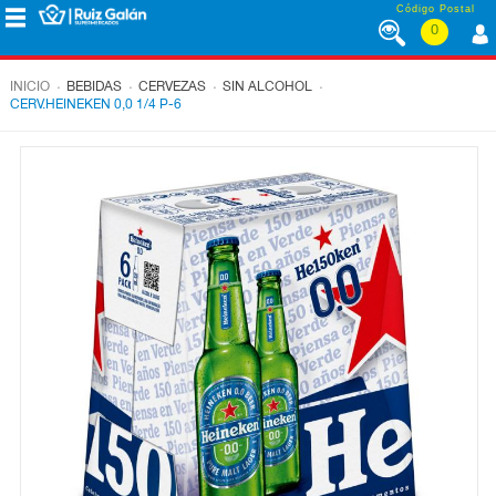
Saltar al contenido
Código Postal
0
MENÚ
CORPORATIVO
.
.
.
.
INICIO
BEBIDAS
CERVEZAS
SIN ALCOHOL
CERV.HEINEKEN 0,0 1/4 P-6
ALIMENTACIÓN
DESAYUNO
Y
MERIENDA
LÁCTEOS
CONGELADOS