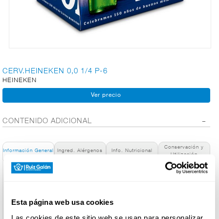
CARNICERÍA
CHARCUTERÍA
CERV.HEINEKEN 0,0 1/4 P-6
HEINEKEN
QUESOS
AL
CORTE
CONTENIDO ADICIONAL
Conservación y
Información General
Ingred. Alérgenos
Info. Nutricional
Utilización
FRUTAS Y
VERDURAS
Denominación de alimento:
Heineken 0,0 Cerveza Lager Sin Alcohol Pack Botella, 6x25cl
País de Origen:
Esta página web usa cookies
España
BEBIDAS
Dirección del Operador:
Las cookies de este sitio web se usan para personalizar