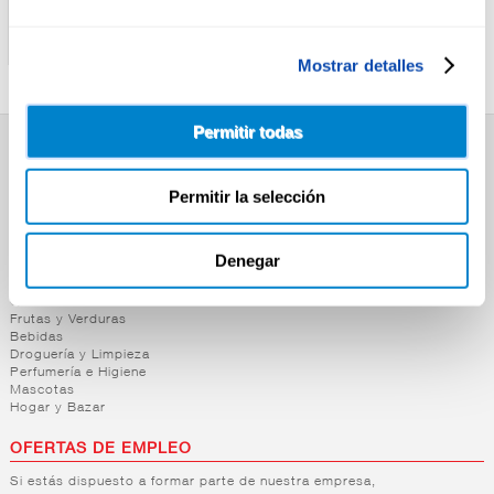
SAN MIGUEL
EMDBRAU
CERV.SAN MIGUEL 0,0
CERV.EMDBRÄU 0,0 LATA
RADLER LATA 33CL
33CL
Mostrar detalles
Permitir todas
SUPERMERCADO
Permitir la selección
Alimentación
Desayuno y Merienda
Lácteos
Congelados
Denegar
Carnicería
Charcutería
Quesos al Corte
Frutas y Verduras
Bebidas
Droguería y Limpieza
Perfumería e Higiene
Mascotas
Hogar y Bazar
OFERTAS DE EMPLEO
Si estás dispuesto a formar parte de nuestra empresa,