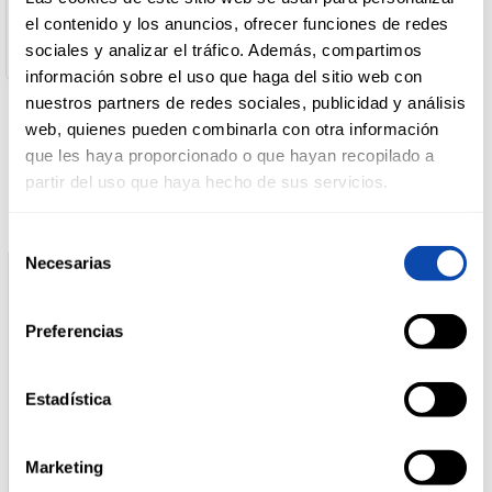
Av. de Andalucia 1 - 41007 Sevilla
el contenido y los anuncios, ofrecer funciones de redes
Cantidad neta:
1.5 lt
sociales y analizar el tráfico. Además, compartimos
DROGUERÍA
Y LIMPIEZA
información sobre el uso que haga del sitio web con
nuestros partners de redes sociales, publicidad y análisis
web, quienes pueden combinarla con otra información
Productos relacionados
que les haya proporcionado o que hayan recopilado a
PERFUMERÍA
E HIGIENE
partir del uso que haya hecho de sus servicios.
Selección
Necesarias
MASCOTAS
de
consentimiento
Preferencias
HOGAR
Y
BAZAR
Estadística
Marketing