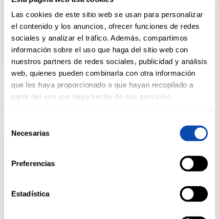
Nombre de Operador:
Desarrollo De Marcas
Las cookies de este sitio web se usan para personalizar
Dirección del Operador:
DROGUERÍA
el contenido y los anuncios, ofrecer funciones de redes
Ctra N-332, Km. 206,9 46780 Oliva Valencia España
Y LIMPIEZA
sociales y analizar el tráfico. Además, compartimos
Cantidad neta:
250 ml
información sobre el uso que haga del sitio web con
nuestros partners de redes sociales, publicidad y análisis
PERFUMERÍA
web, quienes pueden combinarla con otra información
E HIGIENE
que les haya proporcionado o que hayan recopilado a
Productos relacionados
partir del uso que haya hecho de sus servicios.
MASCOTAS
Selección
Necesarias
de
consentimiento
HOGAR
Preferencias
Y
BAZAR
Estadística