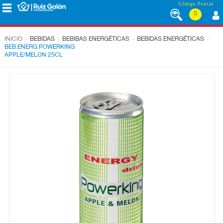
Saltar al contenido
Código Postal
0
MENÚ
CORPORATIVO
.
.
.
.
INICIO
BEBIDAS
BEBIBAS ENERGÉTICAS
BEBIDAS ENERGÉTICAS
BEB.ENERG.POWERKING
APPLE/MELON 25CL
ALIMENTACIÓN
DESAYUNO
Y
MERIENDA
LÁCTEOS
CONGELADOS