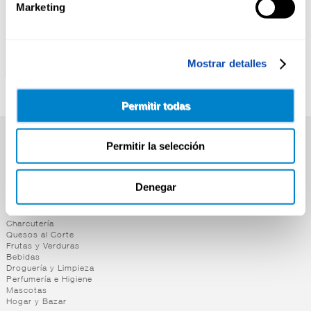
Marketing
POWERKING
POWERKING
BEB.ENERG.GINSENG
BEB.ENERG.MANGO
Mostrar detalles
POWERKING LATA 50CL
POWERKING LATA 50CL
Permitir todas
Permitir la selección
SUPERMERCADO
Alimentación
Desayuno y Merienda
Denegar
Lácteos
Congelados
Carnicería
Charcutería
Quesos al Corte
Frutas y Verduras
Bebidas
Droguería y Limpieza
Perfumería e Higiene
Mascotas
Hogar y Bazar