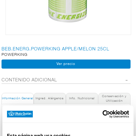
CARNICERÍA
CHARCUTERÍA
BEB.ENERG.POWERKING APPLE/MELON 25CL
POWERKING
QUESOS
AL
CORTE
CONTENIDO ADICIONAL
Conservación y
FRUTAS Y
Información General
Ingred. Alérgenos
Info. Nutricional
Utilización
VERDURAS
Denominación de alimento:
Bebida energética manzana-melón
País de Origen:
BEBIDAS
España
Esta página web usa cookies