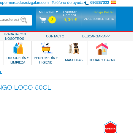
supermercadosruizgalan.com
Teléfono de ayuda
696237022
Tramitar
Mi Ticket
Código Postal
Compra
0
ACCESO/REGISTRO
0,00 €
TRABAJA CON
CONTACTO
DESCARGAR APP
NOSOTROS
DROGUERÍA Y
PERFUMERÍA E
MASCOTAS
HOGAR Y BAZAR
LIMPIEZA
HIGIENE
L
NGO LOCO 50CL