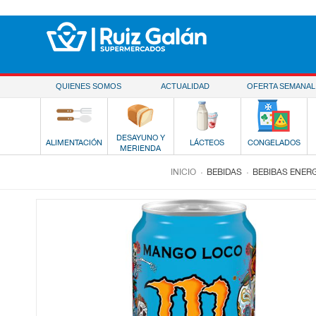
Saltar al contenido
QUIENES SOMOS
ACTUALIDAD
OFERTA SEMANAL
DESAYUNO Y
ALIMENTACIÓN
LÁCTEOS
CONGELADOS
MERIENDA
.
.
INICIO
BEBIDAS
BEBIBAS ENER