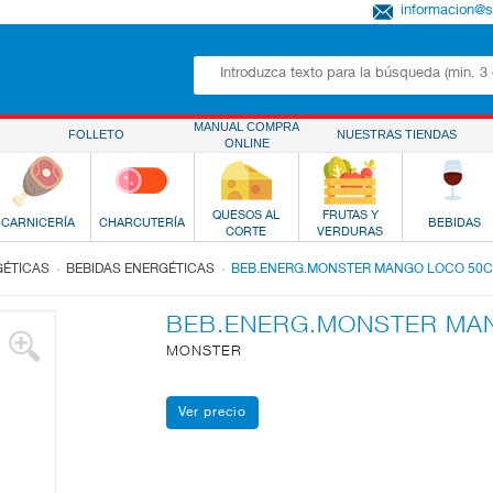
informacion@
MANUAL COMPRA
FOLLETO
NUESTRAS TIENDAS
ONLINE
QUESOS AL
FRUTAS Y
CARNICERÍA
CHARCUTERÍA
BEBIDAS
CORTE
VERDURAS
.
.
GÉTICAS
BEBIDAS ENERGÉTICAS
BEB.ENERG.MONSTER MANGO LOCO 50C
BEB.ENERG.MONSTER MA
MONSTER