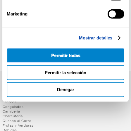
Marketing
Mostrar detalles
POWERKING
POWERKING
BEB.ENERG.GINSENG
BEB.ENERG.MANGO
POWERKING LATA 50CL
POWERKING LATA 50CL
Permitir todas
Permitir la selección
SUPERMERCADO
Denegar
Alimentación
Desayuno y Merienda
Lácteos
Congelados
Carnicería
Charcutería
Quesos al Corte
Frutas y Verduras
Bebidas