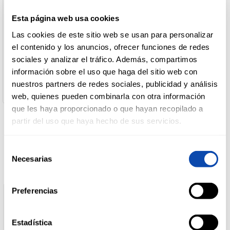
Denominación de alimento:
Monster Energy Ultra 500ml Lata
Esta página web usa cookies
País de Origen:
DROGUERÍA
España
Y LIMPIEZA
Las cookies de este sitio web se usan para personalizar
Nombre de Operador:
el contenido y los anuncios, ofrecer funciones de redes
Coca Cola
sociales y analizar el tráfico. Además, compartimos
Dirección del Operador:
South Bank House, Barrow Street, Dublin 4, Irlanda
información sobre el uso que haga del sitio web con
PERFUMERÍA
Cantidad neta:
E HIGIENE
nuestros partners de redes sociales, publicidad y análisis
500.0 ml
web, quienes pueden combinarla con otra información
que les haya proporcionado o que hayan recopilado a
partir del uso que haya hecho de sus servicios.
MASCOTAS
Productos relacionados
Selección
Necesarias
de
HOGAR
Y
consentimiento
BAZAR
Preferencias
Estadística