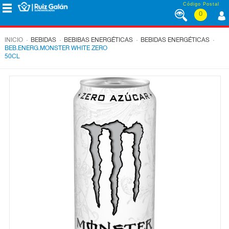
Saltar al contenido
Código Postal
0
MENÚ
CORPORATIVO
.
.
.
.
INICIO
BEBIDAS
BEBIBAS ENERGÉTICAS
BEBIDAS ENERGÉTICAS
BEB.ENERG.MONSTER WHITE ZERO
50CL
ALIMENTACIÓN
DESAYUNO
Y
MERIENDA
LÁCTEOS
CONGELADOS