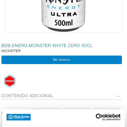
CARNICERÍA
CHARCUTERÍA
BEB.ENERG.MONSTER WHITE ZERO 50CL
MONSTER
QUESOS
AL
CORTE
FRUTAS Y
VERDURAS
CONTENIDO ADICIONAL
Conservación y
Información General
Ingred. Alérgenos
Info. Nutricional
Utilización
BEBIDAS