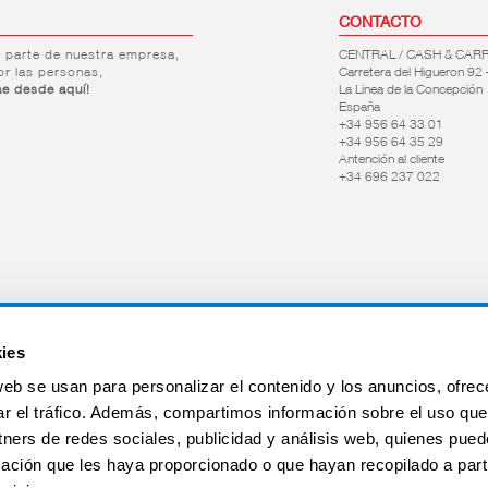
CONTACTO
r parte de nuestra empresa,
CENTRAL / CASH & CAR
or las personas,
Carretera del Higueron 92 
ae desde aquí!
La Linea de la Concepción
España
+34 956 64 33 01
+34 956 64 35 29
Antención al cliente
+34 696 237 022
ies
web se usan para personalizar el contenido y los anuncios, ofrec
ar el tráfico. Además, compartimos información sobre el uso que
tners de redes sociales, publicidad y análisis web, quienes pue
ación que les haya proporcionado o que hayan recopilado a parti