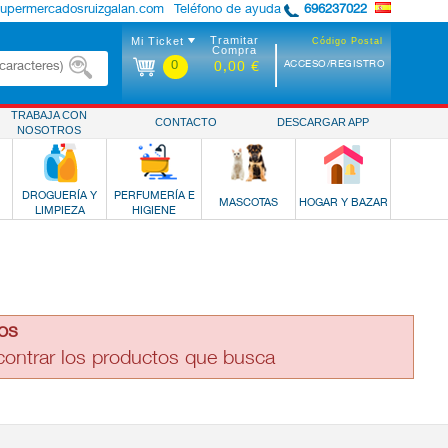
supermercadosruizgalan.com
Teléfono de ayuda
696237022
Tramitar
Mi Ticket
Código Postal
Compra
0
ACCESO/REGISTRO
0,00 €
TRABAJA CON
CONTACTO
DESCARGAR APP
NOSOTROS
DROGUERÍA Y
PERFUMERÍA E
MASCOTAS
HOGAR Y BAZAR
LIMPIEZA
HIGIENE
os
ncontrar los productos que busca