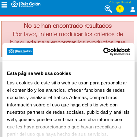
Saltar al contenido
Código Postal
0
ZAHOR
MENÚ
CORPORATIVO
No se han encontrado resultados
Por favor, intente modificar los criterios de
búsqueda para encontrar los productos que
ALIMENTACIÓN
busca
DESAYUNO
Esta página web usa cookies
Y
SUPERMERCADO
MERIENDA
Las cookies de este sitio web se usan para personalizar
Alimentación
el contenido y los anuncios, ofrecer funciones de redes
Desayuno y Merienda
Lácteos
sociales y analizar el tráfico. Además, compartimos
Congelados
información sobre el uso que haga del sitio web con
LÁCTEOS
Carnicería
Charcutería
nuestros partners de redes sociales, publicidad y análisis
Quesos al Corte
web, quienes pueden combinarla con otra información
Frutas y Verduras
Bebidas
que les haya proporcionado o que hayan recopilado a
CONGELADOS
Droguería y Limpieza
partir del uso que haya hecho de sus servicios.
Perfumería e Higiene