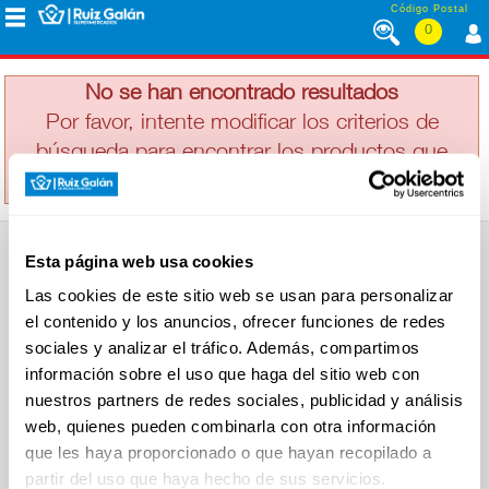
Saltar al contenido
Código Postal
0
YAOS
MENÚ
CORPORATIVO
No se han encontrado resultados
Por favor, intente modificar los criterios de
búsqueda para encontrar los productos que
ALIMENTACIÓN
busca
DESAYUNO
Esta página web usa cookies
Y
SUPERMERCADO
MERIENDA
Las cookies de este sitio web se usan para personalizar
Alimentación
el contenido y los anuncios, ofrecer funciones de redes
Desayuno y Merienda
Lácteos
sociales y analizar el tráfico. Además, compartimos
Congelados
información sobre el uso que haga del sitio web con
LÁCTEOS
Carnicería
Charcutería
nuestros partners de redes sociales, publicidad y análisis
Quesos al Corte
web, quienes pueden combinarla con otra información
Frutas y Verduras
Bebidas
que les haya proporcionado o que hayan recopilado a
CONGELADOS
Droguería y Limpieza
partir del uso que haya hecho de sus servicios.
Perfumería e Higiene