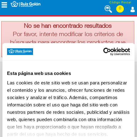
Saltar al contenido
Código Postal
0
VIÑA POMAL
MENÚ
CORPORATIVO
No se han encontrado resultados
Por favor, intente modificar los criterios de
búsqueda para encontrar los productos que
ALIMENTACIÓN
busca
DESAYUNO
Esta página web usa cookies
Y
SUPERMERCADO
MERIENDA
Las cookies de este sitio web se usan para personalizar
Alimentación
el contenido y los anuncios, ofrecer funciones de redes
Desayuno y Merienda
Lácteos
sociales y analizar el tráfico. Además, compartimos
Congelados
información sobre el uso que haga del sitio web con
LÁCTEOS
Carnicería
Charcutería
nuestros partners de redes sociales, publicidad y análisis
Quesos al Corte
web, quienes pueden combinarla con otra información
Frutas y Verduras
Bebidas
que les haya proporcionado o que hayan recopilado a
CONGELADOS
Droguería y Limpieza
partir del uso que haya hecho de sus servicios.
Perfumería e Higiene