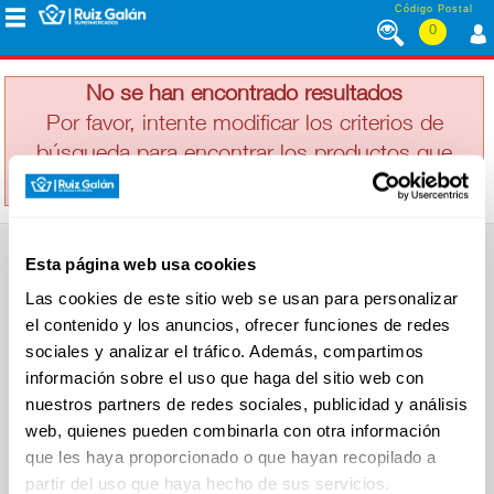
Saltar al contenido
Código Postal
0
VALOR
MENÚ
CORPORATIVO
No se han encontrado resultados
Por favor, intente modificar los criterios de
búsqueda para encontrar los productos que
ALIMENTACIÓN
busca
DESAYUNO
Esta página web usa cookies
Y
SUPERMERCADO
MERIENDA
Las cookies de este sitio web se usan para personalizar
Alimentación
el contenido y los anuncios, ofrecer funciones de redes
Desayuno y Merienda
Lácteos
sociales y analizar el tráfico. Además, compartimos
Congelados
información sobre el uso que haga del sitio web con
LÁCTEOS
Carnicería
Charcutería
nuestros partners de redes sociales, publicidad y análisis
Quesos al Corte
web, quienes pueden combinarla con otra información
Frutas y Verduras
Bebidas
que les haya proporcionado o que hayan recopilado a
CONGELADOS
Droguería y Limpieza
partir del uso que haya hecho de sus servicios.
Perfumería e Higiene