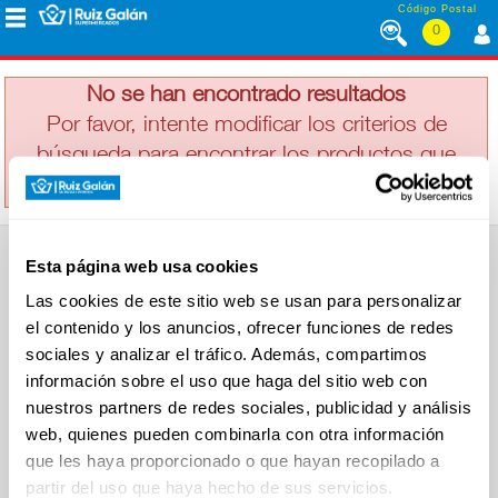
Saltar al contenido
Código Postal
0
UBAGO
MENÚ
CORPORATIVO
No se han encontrado resultados
Por favor, intente modificar los criterios de
búsqueda para encontrar los productos que
ALIMENTACIÓN
busca
DESAYUNO
Esta página web usa cookies
Y
SUPERMERCADO
MERIENDA
Las cookies de este sitio web se usan para personalizar
Alimentación
el contenido y los anuncios, ofrecer funciones de redes
Desayuno y Merienda
Lácteos
sociales y analizar el tráfico. Además, compartimos
Congelados
información sobre el uso que haga del sitio web con
LÁCTEOS
Carnicería
Charcutería
nuestros partners de redes sociales, publicidad y análisis
Quesos al Corte
web, quienes pueden combinarla con otra información
Frutas y Verduras
Bebidas
que les haya proporcionado o que hayan recopilado a
CONGELADOS
Droguería y Limpieza
partir del uso que haya hecho de sus servicios.
Perfumería e Higiene