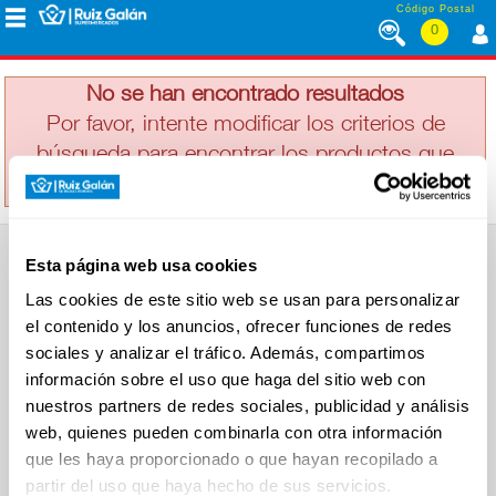
Saltar al contenido
Código Postal
0
TUYAS
MENÚ
CORPORATIVO
No se han encontrado resultados
Por favor, intente modificar los criterios de
búsqueda para encontrar los productos que
ALIMENTACIÓN
busca
DESAYUNO
Esta página web usa cookies
Y
SUPERMERCADO
MERIENDA
Las cookies de este sitio web se usan para personalizar
Alimentación
el contenido y los anuncios, ofrecer funciones de redes
Desayuno y Merienda
Lácteos
sociales y analizar el tráfico. Además, compartimos
Congelados
información sobre el uso que haga del sitio web con
LÁCTEOS
Carnicería
Charcutería
nuestros partners de redes sociales, publicidad y análisis
Quesos al Corte
web, quienes pueden combinarla con otra información
Frutas y Verduras
Bebidas
que les haya proporcionado o que hayan recopilado a
CONGELADOS
Droguería y Limpieza
partir del uso que haya hecho de sus servicios.
Perfumería e Higiene