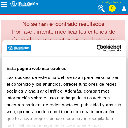
Saltar al contenido
Código Postal
0
SUFLOR
MENÚ
CORPORATIVO
No se han encontrado resultados
Por favor, intente modificar los criterios de
búsqueda para encontrar los productos que
ALIMENTACIÓN
busca
DESAYUNO
Esta página web usa cookies
Y
SUPERMERCADO
MERIENDA
Las cookies de este sitio web se usan para personalizar
Alimentación
el contenido y los anuncios, ofrecer funciones de redes
Desayuno y Merienda
Lácteos
sociales y analizar el tráfico. Además, compartimos
Congelados
información sobre el uso que haga del sitio web con
LÁCTEOS
Carnicería
Charcutería
nuestros partners de redes sociales, publicidad y análisis
Quesos al Corte
web, quienes pueden combinarla con otra información
Frutas y Verduras
Bebidas
que les haya proporcionado o que hayan recopilado a
CONGELADOS
Droguería y Limpieza
partir del uso que haya hecho de sus servicios.
Perfumería e Higiene