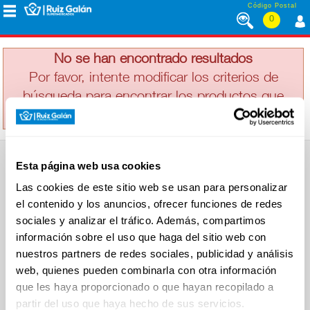
Saltar al contenido
Código Postal
0
SOLDEPEÑAS
MENÚ
CORPORATIVO
No se han encontrado resultados
Por favor, intente modificar los criterios de
búsqueda para encontrar los productos que
ALIMENTACIÓN
busca
DESAYUNO
Esta página web usa cookies
Y
SUPERMERCADO
MERIENDA
Las cookies de este sitio web se usan para personalizar
Alimentación
el contenido y los anuncios, ofrecer funciones de redes
Desayuno y Merienda
Lácteos
sociales y analizar el tráfico. Además, compartimos
Congelados
información sobre el uso que haga del sitio web con
LÁCTEOS
Carnicería
Charcutería
nuestros partners de redes sociales, publicidad y análisis
Quesos al Corte
web, quienes pueden combinarla con otra información
Frutas y Verduras
Bebidas
que les haya proporcionado o que hayan recopilado a
CONGELADOS
Droguería y Limpieza
partir del uso que haya hecho de sus servicios.
Perfumería e Higiene