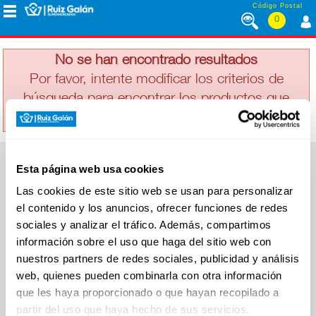
Saltar al contenido
Código Postal
0
SKIP
MENÚ
CORPORATIVO
No se han encontrado resultados
Por favor, intente modificar los criterios de
búsqueda para encontrar los productos que
ALIMENTACIÓN
busca
DESAYUNO
Esta página web usa cookies
Y
SUPERMERCADO
MERIENDA
Las cookies de este sitio web se usan para personalizar
Alimentación
el contenido y los anuncios, ofrecer funciones de redes
Desayuno y Merienda
Lácteos
sociales y analizar el tráfico. Además, compartimos
Congelados
información sobre el uso que haga del sitio web con
LÁCTEOS
Carnicería
Charcutería
nuestros partners de redes sociales, publicidad y análisis
Quesos al Corte
web, quienes pueden combinarla con otra información
Frutas y Verduras
Bebidas
que les haya proporcionado o que hayan recopilado a
CONGELADOS
Droguería y Limpieza
partir del uso que haya hecho de sus servicios.
Perfumería e Higiene