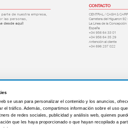
CONTACTO
r parte de nuestra empresa,
CENTRAL / CASH & CAR
or las personas,
Carretera del Higueron 92 
ae desde aquí!
La Linea de la Concepción
España
+34 956 64 33 01
+34 956 64 35 29
Antención al cliente
+34 696 237 022
ies
web se usan para personalizar el contenido y los anuncios, ofrec
ar el tráfico. Además, compartimos información sobre el uso que
tners de redes sociales, publicidad y análisis web, quienes pue
ación que les haya proporcionado o que hayan recopilado a parti