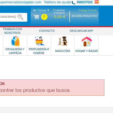
supermercadosruizgalan.com
Teléfono de ayuda
696237022
Tramitar
Mi Ticket
Código Postal
Compra
0
ACCESO/REGISTRO
0,00 €
TRABAJA CON
CONTACTO
DESCARGAR APP
NOSOTROS
DROGUERÍA Y
PERFUMERÍA E
MASCOTAS
HOGAR Y BAZAR
LIMPIEZA
HIGIENE
os
ncontrar los productos que busca