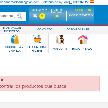
supermercadosruizgalan.com
Teléfono de ayuda
696237022
Tramitar
Mi Ticket
Código Postal
Compra
0
ACCESO/REGISTRO
0,00 €
TRABAJA CON
CONTACTO
DESCARGAR APP
NOSOTROS
DROGUERÍA Y
PERFUMERÍA E
MASCOTAS
HOGAR Y BAZAR
LIMPIEZA
HIGIENE
os
ncontrar los productos que busca