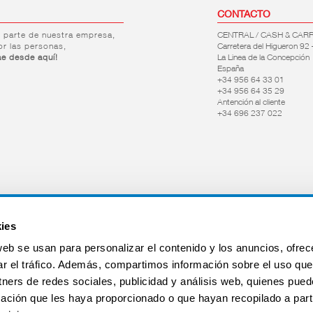
CONTACTO
r parte de nuestra empresa,
CENTRAL / CASH & CAR
or las personas,
Carretera del Higueron 92 
ae desde aquí!
La Linea de la Concepción
España
+34 956 64 33 01
+34 956 64 35 29
Antención al cliente
+34 696 237 022
ies
web se usan para personalizar el contenido y los anuncios, ofrec
ar el tráfico. Además, compartimos información sobre el uso que
tners de redes sociales, publicidad y análisis web, quienes pue
ación que les haya proporcionado o que hayan recopilado a parti