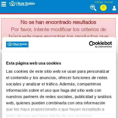
Saltar al contenido
Código Postal
0
SIDOL
MENÚ
CORPORATIVO
No se han encontrado resultados
Por favor, intente modificar los criterios de
búsqueda para encontrar los productos que
ALIMENTACIÓN
busca
DESAYUNO
Esta página web usa cookies
Y
SUPERMERCADO
MERIENDA
Las cookies de este sitio web se usan para personalizar
Alimentación
el contenido y los anuncios, ofrecer funciones de redes
Desayuno y Merienda
Lácteos
sociales y analizar el tráfico. Además, compartimos
Congelados
información sobre el uso que haga del sitio web con
LÁCTEOS
Carnicería
Charcutería
nuestros partners de redes sociales, publicidad y análisis
Quesos al Corte
web, quienes pueden combinarla con otra información
Frutas y Verduras
Bebidas
que les haya proporcionado o que hayan recopilado a
CONGELADOS
Droguería y Limpieza
partir del uso que haya hecho de sus servicios.
Perfumería e Higiene