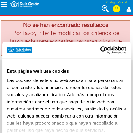
Saltar al contenido
Código Postal
0
SEAWORK
MENÚ
CORPORATIVO
No se han encontrado resultados
Por favor, intente modificar los criterios de
búsqueda para encontrar los productos que
ALIMENTACIÓN
busca
DESAYUNO
Esta página web usa cookies
Y
SUPERMERCADO
MERIENDA
Las cookies de este sitio web se usan para personalizar
Alimentación
el contenido y los anuncios, ofrecer funciones de redes
Desayuno y Merienda
Lácteos
sociales y analizar el tráfico. Además, compartimos
Congelados
información sobre el uso que haga del sitio web con
LÁCTEOS
Carnicería
Charcutería
nuestros partners de redes sociales, publicidad y análisis
Quesos al Corte
web, quienes pueden combinarla con otra información
Frutas y Verduras
Bebidas
que les haya proporcionado o que hayan recopilado a
CONGELADOS
Droguería y Limpieza
partir del uso que haya hecho de sus servicios.
Perfumería e Higiene