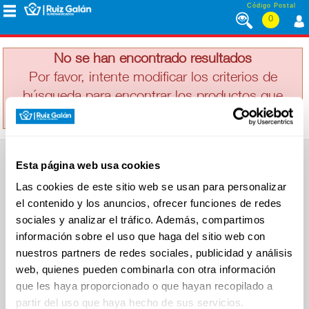
Saltar al contenido
Código Postal
0
SAIMAZA
MENÚ
CORPORATIVO
No se han encontrado resultados
Por favor, intente modificar los criterios de
búsqueda para encontrar los productos que
ALIMENTACIÓN
busca
DESAYUNO
Esta página web usa cookies
Y
SUPERMERCADO
MERIENDA
Las cookies de este sitio web se usan para personalizar
Alimentación
el contenido y los anuncios, ofrecer funciones de redes
Desayuno y Merienda
Lácteos
sociales y analizar el tráfico. Además, compartimos
Congelados
información sobre el uso que haga del sitio web con
LÁCTEOS
Carnicería
Charcutería
nuestros partners de redes sociales, publicidad y análisis
Quesos al Corte
web, quienes pueden combinarla con otra información
Frutas y Verduras
Bebidas
que les haya proporcionado o que hayan recopilado a
CONGELADOS
Droguería y Limpieza
partir del uso que haya hecho de sus servicios.
Perfumería e Higiene